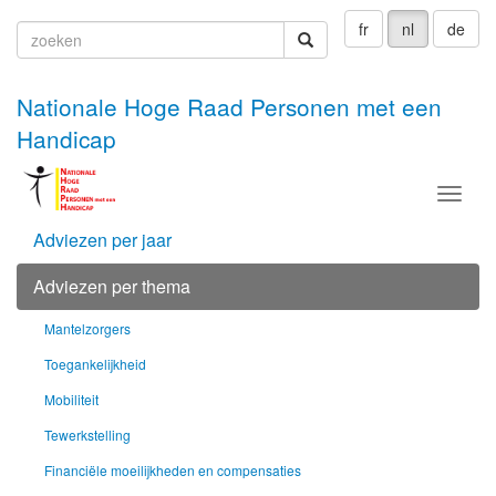
fr
nl
de
zoeken
zoeken
Nationale Hoge Raad Personen met een
Handicap
Menu
Adviezen per jaar
Adviezen per thema
Mantelzorgers
Toegankelijkheid
Mobiliteit
Tewerkstelling
Financiële moeilijkheden en compensaties