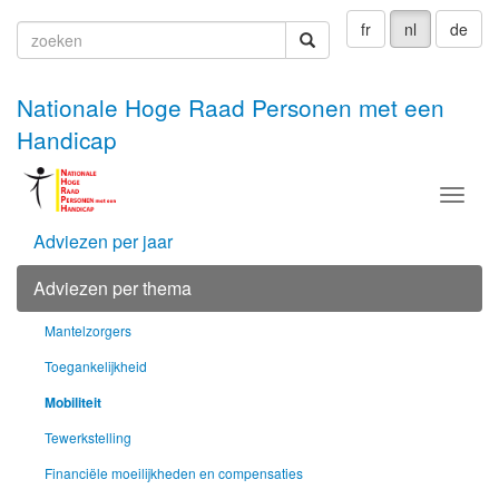
fr
nl
de
zoeken
zoeken
Nationale Hoge Raad Personen met een
Handicap
Menu
Adviezen per jaar
Adviezen per thema
Mantelzorgers
Toegankelijkheid
Mobiliteit
Tewerkstelling
Financiële moeilijkheden en compensaties