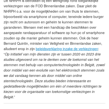
De NHRPH is betrokken bij een werkgroep rond toegankelijke
verkiezingen van de FOD Binnenlandse zaken. Daar pleit de
NHRPH o.a. voor de mogelijkheden om van thuis te stemmen,
bijvoorbeeld via smartphone of computer, teneinde iedere burger
zijn recht om autonoom en geheim te kunnen stemmen te
garanderen. Mensen met een handicap die beschikken over
aangepaste randapparatuur of software op hun pc of smartphone
zouden op die manier geheim kunnen stemmen. Ook de heer
Bernard Quintin, minister van Veiligheid en Binnenlandse zaken,
alludeert erop in zijn
beleidsverklaring inzake de verkiezingen
:
“
Op initiatief van mijn diensten zijn er tussen 2020 en 2023 drie
studies uitgevoerd om na te denken over de toekomst van het
stemmen met behulp van computertechnologieën in België, zowel
door middel van een evolutie van het elektronisch stemmen zoals
we dat vandaag kennen als door middel van online
stemtechnologieën. Deze studies bieden interessante en
gedetailleerde mogelijkheden om één of meerdere richtingen te
kiezen voor de organisatie van toekomstige verkiezingen in
België
.”