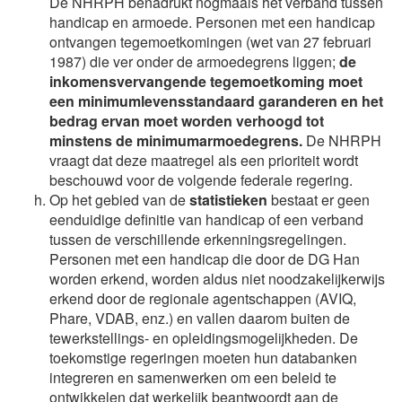
De NHRPH benadrukt nogmaals het verband tussen
handicap en armoede. Personen met een handicap
ontvangen tegemoetkomingen (wet van 27 februari
1987) die ver onder de armoedegrens liggen;
de
inkomensvervangende tegemoetkoming moet
een minimumlevensstandaard garanderen en het
bedrag ervan moet worden verhoogd tot
minstens de minimumarmoedegrens.
De NHRPH
vraagt dat deze maatregel als een prioriteit wordt
beschouwd voor de volgende federale regering.
Op het gebied van de
statistieken
bestaat er geen
eenduidige definitie van handicap of een verband
tussen de verschillende erkenningsregelingen.
Personen met een handicap die door de DG Han
worden erkend, worden aldus niet noodzakelijkerwijs
erkend door de regionale agentschappen (AVIQ,
Phare, VDAB, enz.) en vallen daarom buiten de
tewerkstellings- en opleidingsmogelijkheden. De
toekomstige regeringen moeten hun databanken
integreren en samenwerken om een beleid te
ontwikkelen dat werkelijk beantwoordt aan de