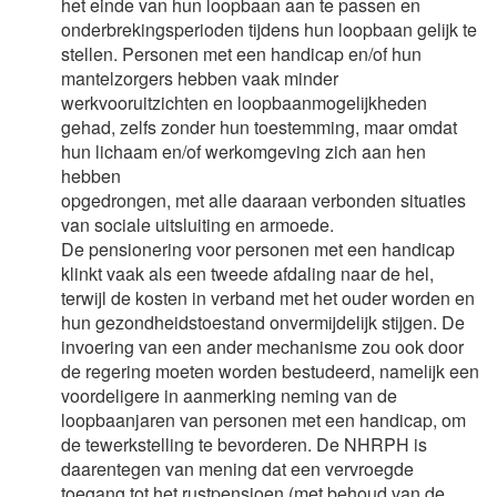
het einde van hun loopbaan aan te passen en
onderbrekingsperioden tijdens hun loopbaan gelijk te
stellen. Personen met een handicap en/of hun
mantelzorgers hebben vaak minder
werkvooruitzichten en loopbaanmogelijkheden
gehad, zelfs zonder hun toestemming, maar omdat
hun lichaam en/of werkomgeving zich aan hen
hebben
opgedrongen, met alle daaraan verbonden situaties
van sociale uitsluiting en armoede.
De pensionering voor personen met een handicap
klinkt vaak als een tweede afdaling naar de hel,
terwijl de kosten in verband met het ouder worden en
hun gezondheidstoestand onvermijdelijk stijgen. De
invoering van een ander mechanisme zou ook door
de regering moeten worden bestudeerd, namelijk een
voordeligere in aanmerking neming van de
loopbaanjaren van personen met een handicap, om
de tewerkstelling te bevorderen. De NHRPH is
daarentegen van mening dat een vervroegde
toegang tot het rustpensioen (met behoud van de