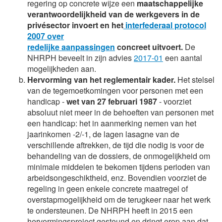
regering op concrete wijze een
maatschappelijke
verantwoordelijkheid van de werkgevers in de
privésector invoert en het
interfederaal protocol
2007 over
redelijke aanpassingen
concreet uitvoert.
De
NHRPH beveelt in zijn advies
2017-01
een aantal
mogelijkheden aan.
Hervorming van het reglementair kader.
Het stelsel
van de tegemoetkomingen voor personen met een
handicap -
wet van 27 februari 1987
- voorziet
absoluut niet meer in de behoeften van personen met
een handicap: het in aanmerking nemen van het
jaarinkomen -2/-1, de lagen lasagne van de
verschillende aftrekken, de tijd die nodig is voor de
behandeling van de dossiers, de onmogelijkheid om
minimale middelen te bekomen tijdens perioden van
arbeidsongeschiktheid, enz. Bovendien voorziet de
regeling in geen enkele concrete maatregel of
overstapmogelijkheid om de terugkeer naar het werk
te ondersteunen. De NHRPH heeft in 2015 een
hervormingsproject gesteund en dringt erop aan dat