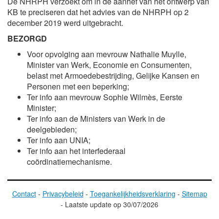
De NHRPH verzoekt om in de aanhef van het ontwerp van
KB te preciseren dat het advies van de NHRPH op 2
december 2019 werd uitgebracht.
BEZORGD
Voor opvolging aan mevrouw Nathalie Muylle,
Minister van Werk, Economie en Consumenten,
belast met Armoedebestrijding, Gelijke Kansen en
Personen met een beperking;
Ter info aan mevrouw Sophie Wilmès, Eerste
Minister;
Ter info aan de Ministers van Werk in de
deelgebieden;
Ter info aan UNIA;
Ter info aan het interfederaal
coördinatiemechanisme.
Contact
-
Privacybeleid
-
Toegankelijkheidsverklaring
-
Sitemap
-
Laatste update op
30/07/2026