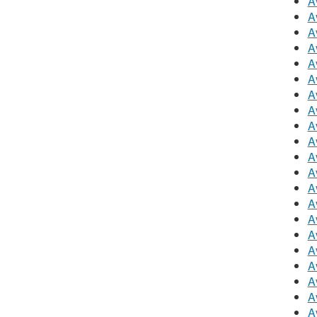
A
A
A
A
A
A
A
A
A
A
A
A
A
A
A
A
A
A
A
A
A