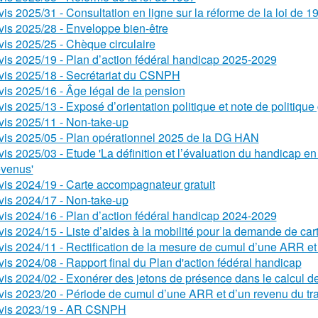
vis 2025/31 - Consultation en ligne sur la réforme de la loi de 1
vis 2025/28 - Enveloppe bien-être
vis 2025/25 - Chèque circulaire
vis 2025/19 - Plan d’action fédéral handicap 2025-2029
vis 2025/18 - Secrétariat du CSNPH
vis 2025/16 - Âge légal de la pension
vis 2025/13 - Exposé d’orientation politique et note de politiq
vis 2025/11 - Non-take-up
vis 2025/05 - Plan opérationnel 2025 de la DG HAN
vis 2025/03 - Etude 'La définition et l’évaluation du handicap e
evenus'
vis 2024/19 - Carte accompagnateur gratuit
vis 2024/17 - Non-take-up
vis 2024/16 - Plan d’action fédéral handicap 2024-2029
vis 2024/15 - Liste d’aides à la mobilité pour la demande de ca
vis 2024/11 - Rectification de la mesure de cumul d’une ARR et 
vis 2024/08 - Rapport final du Plan d'action fédéral handicap
vis 2024/02 - Exonérer des jetons de présence dans le calcul 
vis 2023/20 - Période de cumul d’une ARR et d’un revenu du tra
vis 2023/19 - AR CSNPH