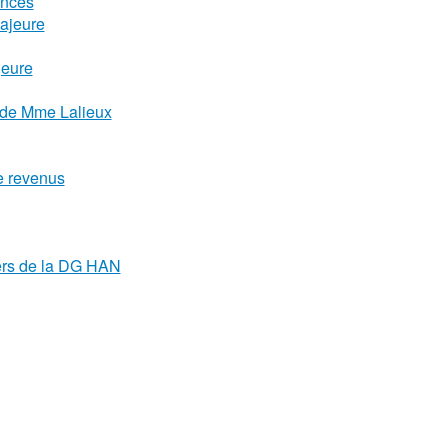
ences
ajeure
jeure
e de Mme Lalieux
e revenus
ers de la DG HAN