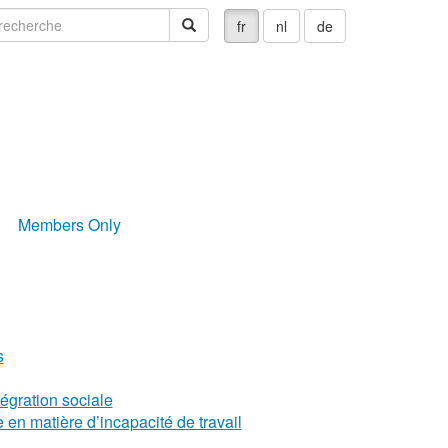
echerche
recherche
fr
nl
de
Members Only
s
égration sociale
en matière d’incapacité de travail