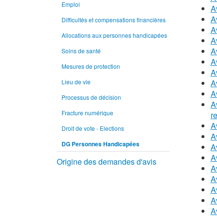
Emploi
A
A
Difficultés et compensations financières
A
Allocations aux personnes handicapées
A
A
Soins de santé
A
Mesures de protection
A
Lieu de vie
A
A
Processus de décision
A
Fracture numérique
r
A
Droit de vote - Elections
A
DG Personnes Handicapées
A
A
Origine des demandes d'avis
A
A
A
A
A