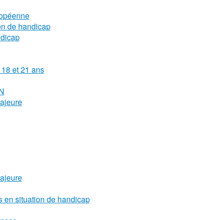
uropéenne
on de handicap
ndicap
 18 et 21 ans
AN
ajeure
ajeure
s en situation de handicap