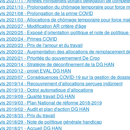
vis 2021/11 - Arrêtés ministériels portant délégation de compét
vis 2021/10 - Prolongation du chômage temporaire pour force m
vis 2021/08 - Prolongation de la prime COVID
vis 2021/03 - Allocations de chômage temporaire pour force ma
vis 2020/27 - Modification AR critère d'âge
vis 2020/25 - Exposé d’orientation politique et note de politiqu
vis 2020/24 - Primes COVID
vis 2020/23 - Prix de l'amour et du travail
vis 2020/22 - Augmentation des allocations de remplacement d
vis 2020/21 - Priorités du gouvernement De Croo
vis 2020/14 - Stratégie de déconfinement de la DG HAN
vis 2020/12 - projet EVAL DG HAN
vis 2020/07 - Conséquences COVID-19 sur la gestion de dossi
vis 2019/14 - Recouvrement d’allocations perçues indûment
vis 2019/13 - Octroi automatique d’allocations
vis 2019/09 - Qualité travail DG HAN
vis 2019/03 - Plan National de réforme 2018-2019
vis 2019/02 - Audit et plan d'action DG HAN
vis 2018/33 - Prix du travail
vis 2018/29 - Note de politique générale handicap
vis 2018/21 - Accueil DG HAN