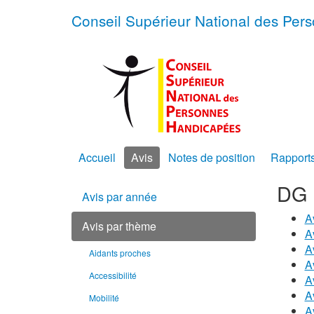
Conseil Supérieur National des Pe
Accueil
Avis
Notes de position
Rapport
DG 
Avis par année
A
Avis par thème
A
A
Aidants proches
A
Accessibilité
A
A
Mobilité
A