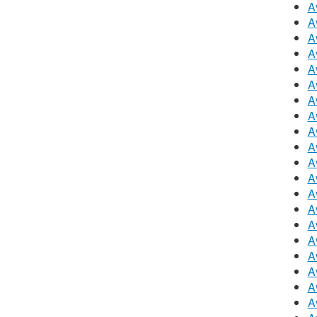
Av
A
A
A
A
A
A
A
A
A
A
A
A
A
A
A
A
A
A
A