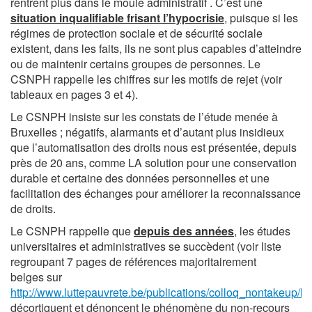
rentrent plus dans le moule administratif . C’est une
situation inqualifiable frisant l’hypocrisie
, puisque si les
régimes de protection sociale et de sécurité sociale
existent, dans les faits, ils ne sont plus capables d’atteindre
ou de maintenir certains groupes de personnes. Le
CSNPH rappelle les chiffres sur les motifs de rejet (voir
tableaux en pages 3 et 4).
Le CSNPH insiste sur les constats de l’étude menée à
Bruxelles ; négatifs, alarmants et d’autant plus insidieux
que l’automatisation des droits nous est présentée, depuis
près de 20 ans, comme LA solution pour une conservation
durable et certaine des données personnelles et une
facilitation des échanges pour améliorer la reconnaissance
de droits.
Le CSNPH rappelle que
depuis des années
, les études
universitaires et administratives se succèdent (voir liste
regroupant 7 pages de références majoritairement
belges sur
http://www.luttepauvrete.be/publications/colloq_nontakeup/litli
décortiquent et dénoncent le phénomène du non-recours