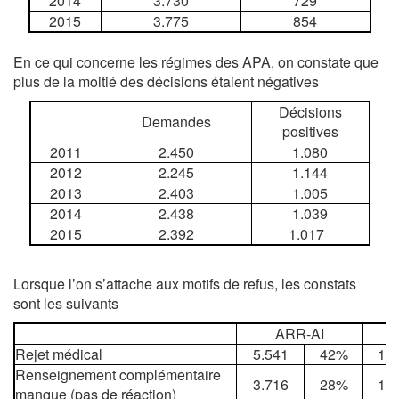
2014
3.730
729
2015
3.775
854
En ce qui concerne les régimes des APA, on constate que
plus de la moitié des décisions étaient négatives
Décisions
Demandes
positives
2011
2.450
1.080
2012
2.245
1.144
2013
2.403
1.005
2014
2.438
1.039
2015
2.392
1.017
Lorsque l’on s’attache aux motifs de refus, les constats
sont les suivants
ARR-AI
Rejet médical
5.541
42%
1.2
Renseignement complémentaire
3.716
28%
1.9
manque (pas de réaction)