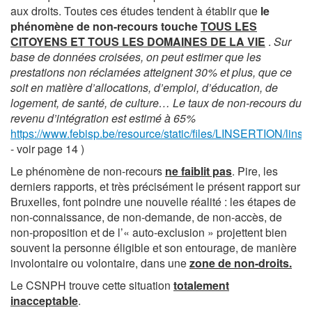
aux droits. Toutes ces études tendent à établir que
le
phénomène de non-recours touche
TOUS LES
CITOYENS ET TOUS LES DOMAINES DE LA VIE
.
Sur
base de données croisées, on peut estimer que les
prestations non réclamées atteignent 30% et plus, que ce
soit en matière d’allocations, d’emploi, d’éducation, de
logement, de santé, de culture… Le taux de non-recours du
revenu d’intégration est estimé à 65%
https://www.febisp.be/resource/static/files/LINSERTION/linse
- voir page 14 )
Le phénomène de non-recours
ne faiblit pas
. Pire, les
derniers rapports, et très précisément le présent rapport sur
Bruxelles, font poindre une nouvelle réalité : les étapes de
non-connaissance, de non-demande, de non-accès, de
non-proposition et de l’« auto-exclusion » projettent bien
souvent la personne éligible et son entourage, de manière
involontaire ou volontaire, dans une
zone de non-droits.
Le CSNPH trouve cette situation
totalement
inacceptable
.