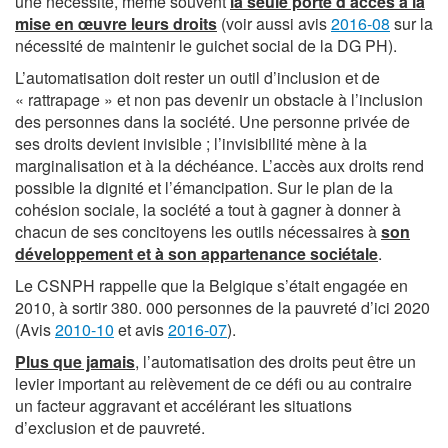
une nécessité, même souvent
la seule porte d’accès à la
mise en œuvre leurs droits
(voir aussi avis
2016-08
sur la
nécessité de maintenir le guichet social de la DG PH).
L’automatisation doit rester un outil d’inclusion et de
« rattrapage » et non pas devenir un obstacle à l’inclusion
des personnes dans la société. Une personne privée de
ses droits devient invisible ; l’invisibilité mène à la
marginalisation et à la déchéance. L’accès aux droits rend
possible la dignité et l’émancipation. Sur le plan de la
cohésion sociale, la société a tout à gagner à donner à
chacun de ses concitoyens les outils nécessaires à
son
développement et à son appartenance sociétale
.
Le CSNPH rappelle que la Belgique s’était engagée en
2010, à sortir 380. 000 personnes de la pauvreté d’ici 2020
(Avis
2010-10
et avis
2016-07
).
Plus que jamais
, l’automatisation des droits peut être un
levier important au relèvement de ce défi ou au contraire
un facteur aggravant et accélérant les situations
d’exclusion et de pauvreté.