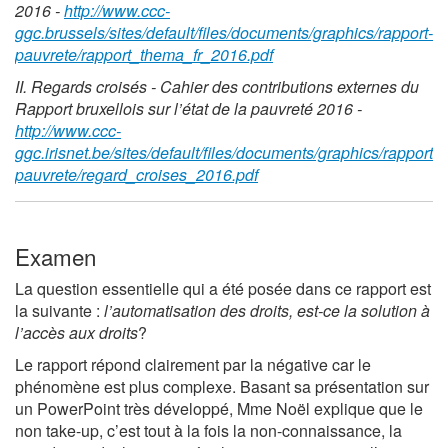
2016 -
http://www.ccc-
ggc.brussels/sites/default/files/documents/graphics/rapport-
pauvrete/rapport_thema_fr_2016.pdf
II. Regards croisés - Cahier des contributions externes du
Rapport bruxellois sur l’état de la pauvreté 2016 -
http://www.ccc-
ggc.irisnet.be/sites/default/files/documents/graphics/rapport-
pauvrete/regard_croises_2016.pdf
Examen
La question essentielle qui a été posée dans ce rapport est
la suivante :
l’automatisation des droits, est-ce la solution à
l’accès aux droits
?
Le rapport répond clairement par la négative car le
phénomène est plus complexe. Basant sa présentation sur
un PowerPoint très développé, Mme Noël explique que le
non take-up, c’est tout à la fois la non-connaissance, la