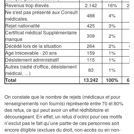
Revenus trop élevés
2.142
16%
2.4
Ne s'est pas présenté aux Consult
488
4%
1
médicales.
Rejet nationalité
425
3%
7
Certificat médical Supplémentaire
309
2%
3
manque
Décédé lors de la situation
264
2%
6
Age irrecevable - 20 ans
159
1%
Désistement administratif
115
1%
2
Autres (radié d'office, désistement
83
1%
médical, …)
Total
13.242
100%
6.7
On constate que le nombre de rejets (médicaux et pour
renseignements non fournis) représente entre 70 et 80%
des refus, ce qui peut avoir un effet rédhibitoire et
décourageant. En effet, un refus d’octroi pour ces motifs
n’exclut pas le fait qu’une partie de ces personnes soit
encore éligible (exclues du droit, non-accès ou en non-