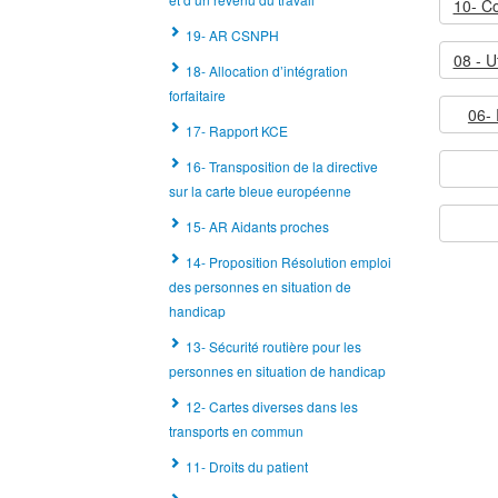
19- AR CSNPH
18- Allocation d’intégration
forfaitaire
06- 
17- Rapport KCE
16- Transposition de la directive
sur la carte bleue européenne
15- AR Aidants proches
14- Proposition Résolution emploi
des personnes en situation de
handicap
13- Sécurité routière pour les
personnes en situation de handicap
12- Cartes diverses dans les
transports en commun
11- Droits du patient