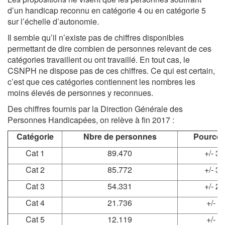
d’un handicap reconnu en catégorie 4 ou en catégorie 5
sur l’échelle d’autonomie.
Il semble qu’il n’existe pas de chiffres disponibles
permettant de dire combien de personnes relevant de ces
catégories travaillent ou ont travaillé. En tout cas, le
CSNPH ne dispose pas de ces chiffres. Ce qui est certain,
c’est que ces catégories contiennent les nombres les
moins élevés de personnes y reconnues.
Des chiffres fournis par la Direction Générale des
Personnes Handicapées, on relève à fin 2017 :
Catégorie
Nbre de personnes
Pourcen
Cat 1
89.470
+/- 3
Cat 2
85.772
+/- 3
Cat 3
54.331
+/- 2
Cat 4
21.736
+/- 
Cat 5
12.119
+/- 