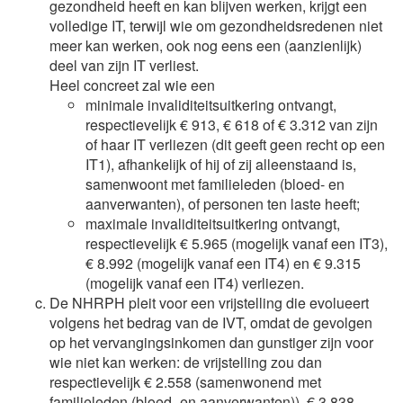
gezondheid heeft en kan blijven werken, krijgt een
volledige IT, terwijl wie om gezondheidsredenen niet
meer kan werken, ook nog eens een (aanzienlijk)
deel van zijn IT verliest.
Heel concreet zal wie een
minimale invaliditeitsuitkering ontvangt,
respectievelijk € 913, € 618 of € 3.312 van zijn
of haar IT verliezen (dit geeft geen recht op een
IT1), afhankelijk of hij of zij alleenstaand is,
samenwoont met familieleden (bloed- en
aanverwanten), of personen ten laste heeft;
maximale invaliditeitsuitkering ontvangt,
respectievelijk € 5.965 (mogelijk vanaf een IT3),
€ 8.992 (mogelijk vanaf een IT4) en € 9.315
(mogelijk vanaf een IT4) verliezen.
De NHRPH pleit voor een vrijstelling die evolueert
volgens het bedrag van de IVT, omdat de gevolgen
op het vervangingsinkomen dan gunstiger zijn voor
wie niet kan werken: de vrijstelling zou dan
respectievelijk € 2.558 (samenwonend met
familieleden (bloed- en aanverwanten)), € 3.838