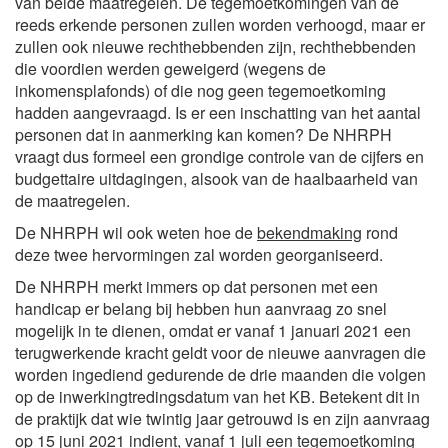
van beide maatregelen. De tegemoetkomingen van de
reeds erkende personen zullen worden verhoogd, maar er
zullen ook nieuwe rechthebbenden zijn, rechthebbenden
die voordien werden geweigerd (wegens de
inkomensplafonds) of die nog geen tegemoetkoming
hadden aangevraagd. Is er een inschatting van het aantal
personen dat in aanmerking kan komen? De NHRPH
vraagt dus formeel een grondige controle van de cijfers en
budgettaire uitdagingen, alsook van de haalbaarheid van
de maatregelen.
De NHRPH wil ook weten hoe de
bekendmaking
rond
deze twee hervormingen zal worden georganiseerd.
De NHRPH merkt immers op dat personen met een
handicap er belang bij hebben hun aanvraag zo snel
mogelijk in te dienen, omdat er vanaf 1 januari 2021 een
terugwerkende kracht geldt voor de nieuwe aanvragen die
worden ingediend gedurende de drie maanden die volgen
op de inwerkingtredingsdatum van het KB. Betekent dit in
de praktijk dat wie twintig jaar getrouwd is en zijn aanvraag
op 15 juni 2021 indient, vanaf 1 juli een tegemoetkoming