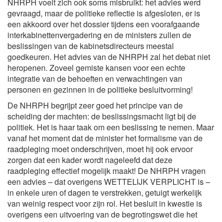
NHRPH voelt zich ook soms misbruikt: het advies werd
gevraagd, maar de politieke reflectie is afgesloten, er is
een akkoord over het dossier tijdens een voorafgaande
interkabinettenvergadering en de ministers zullen de
beslissingen van de kabinetsdirecteurs meestal
goedkeuren. Het advies van de NHRPH zal het debat niet
heropenen. Zoveel gemiste kansen voor een echte
integratie van de behoeften en verwachtingen van
personen en gezinnen in de politieke besluitvorming!
De NHRPH begrijpt zeer goed het principe van de
scheiding der machten: de beslissingsmacht ligt bij de
politiek. Het is haar taak om een beslissing te nemen. Maar
vanaf het moment dat de minister het formalisme van de
raadpleging moet onderschrijven, moet hij ook ervoor
zorgen dat een kader wordt nageleefd dat deze
raadpleging effectief mogelijk maakt! De NHRPH vragen
een advies – dat overigens WETTELIJK VERPLICHT is –
in enkele uren of dagen te verstrekken, getuigt werkelijk
van weinig respect voor zijn rol. Het besluit in kwestie is
overigens een uitvoering van de begrotingswet die het