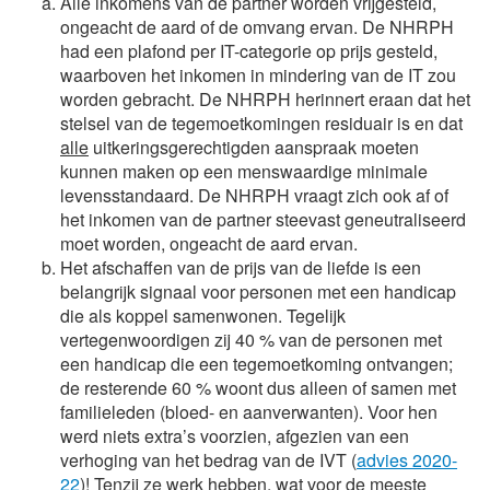
Alle inkomens van de partner worden vrijgesteld,
ongeacht de aard of de omvang ervan. De NHRPH
had een plafond per IT-categorie op prijs gesteld,
waarboven het inkomen in mindering van de IT zou
worden gebracht. De NHRPH herinnert eraan dat het
stelsel van de tegemoetkomingen residuair is en dat
alle
uitkeringsgerechtigden aanspraak moeten
kunnen maken op een menswaardige minimale
levensstandaard. De NHRPH vraagt zich ook af of
het inkomen van de partner steevast geneutraliseerd
moet worden, ongeacht de aard ervan.
Het afschaffen van de prijs van de liefde is een
belangrijk signaal voor personen met een handicap
die als koppel samenwonen. Tegelijk
vertegenwoordigen zij 40 % van de personen met
een handicap die een tegemoetkoming ontvangen;
de resterende 60 % woont dus alleen of samen met
familieleden (bloed- en aanverwanten). Voor hen
werd niets extra’s voorzien, afgezien van een
verhoging van het bedrag van de IVT (
advies 2020-
22
)! Tenzij ze werk hebben, wat voor de meeste