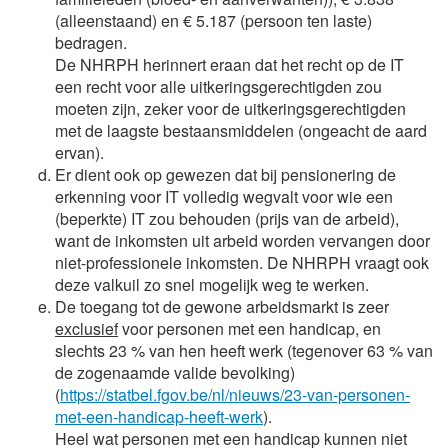
(alleenstaand) en € 5.187 (persoon ten laste)
bedragen.
De NHRPH herinnert eraan dat het recht op de IT
een recht voor alle uitkeringsgerechtigden zou
moeten zijn, zeker voor de uitkeringsgerechtigden
met de laagste bestaansmiddelen (ongeacht de aard
ervan).
Er dient ook op gewezen dat bij pensionering de
erkenning voor IT volledig wegvalt voor wie een
(beperkte) IT zou behouden (prijs van de arbeid),
want de inkomsten uit arbeid worden vervangen door
niet-professionele inkomsten. De NHRPH vraagt ook
deze valkuil zo snel mogelijk weg te werken.
De toegang tot de gewone arbeidsmarkt is zeer
exclusief
voor personen met een handicap, en
slechts 23 % van hen heeft werk (tegenover 63 % van
de zogenaamde valide bevolking)
(
https://statbel.fgov.be/nl/nieuws/23-van-personen-
met-een-handicap-heeft-werk
).
Heel wat personen met een handicap kunnen niet