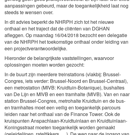
aanpassingen gebeurd, maar de toegankelijkheid laat nog
steeds te wensen over.
In dit advies beperkt de NHRPH zich tot het nieuwe
onthaal en het traject dat de cliënten van DGHAN
afleggen. Op maandag 16/04/2018 bezocht een delegatie
van de NHRPH het toekomstige onthaal onder leiding van
een projectverantwoordelijke.
Hieronder de belangrijkste vaststellingen, waarvoor
oplossingen moeten worden gezocht:
In de buurt zijn meerdere treinstations (vlakbij: Brussel-
Congres, iets verder: Brussel-Noord en Brussel-Centraal),
een metrostation (MIVB: Kruidtuin-Botanique), bushaltes
van De Lijn en MIVB en een tramhalte (MIVB). Van en naar
station Brussel-Congres, metrohalte Kruidtuin en de bus-
en tramhaltes moet een veilig en toegankelijk parcours
leiden naar het onthaal van de Finance Tower. Ook de
kruispunten Anspachlaan-Kruidtuinlaan en Kruidtuinlaan-
Koningsstraat moeten toegankelijk worden gemaakt
(geleidelijnen, rateltikkers, …). De weg naar de ingang van