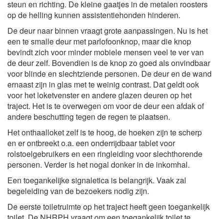
steun en richting. De kleine gaatjes in de metalen roosters
op de helling kunnen assistentiehonden hinderen.
De deur naar binnen vraagt grote aanpassingen. Nu is het
een te smalle deur met parlofoonknop, maar die knop
bevindt zich voor minder mobiele mensen veel te ver van
de deur zelf. Bovendien is de knop zo goed als onvindbaar
voor blinde en slechtziende personen. De deur en de wand
ernaast zijn in glas met te weinig contrast. Dat geldt ook
voor het loketvenster en andere glazen deuren op het
traject. Het is te overwegen om voor de deur een afdak of
andere beschutting tegen de regen te plaatsen.
Het onthaalloket zelf is te hoog, de hoeken zijn te scherp
en er ontbreekt o.a. een onderrijdbaar tablet voor
rolstoelgebruikers en een ringleiding voor slechthorende
personen. Verder is het nogal donker in de inkomhal.
Een toegankelijke signaletica is belangrijk. Vaak zal
begeleiding van de bezoekers nodig zijn.
De eerste toiletruimte op het traject heeft geen toegankelijk
toilet. De NHRPH vraagt om een toegankelijk toilet te