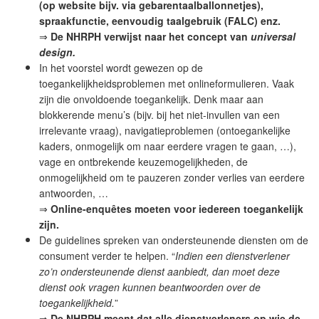
(op website bijv. via gebarentaalballonnetjes),
spraakfunctie, eenvoudig taalgebruik (FALC) enz.
⇒
De NHRPH verwijst naar het concept van
universal
design.
In het voorstel wordt gewezen op de
toegankelijkheidsproblemen met onlineformulieren. Vaak
zijn die onvoldoende toegankelijk. Denk maar aan
blokkerende menu’s (bijv. bij het niet-invullen van een
irrelevante vraag), navigatieproblemen (ontoegankelijke
kaders, onmogelijk om naar eerdere vragen te gaan, …),
vage en ontbrekende keuzemogelijkheden, de
onmogelijkheid om te pauzeren zonder verlies van eerdere
antwoorden, …
⇒
Online-enquêtes moeten voor iedereen toegankelijk
zijn.
De guidelines spreken van ondersteunende diensten om de
consument verder te helpen. “
Indien een dienstverlener
zo’n ondersteunende dienst aanbiedt, dan moet deze
dienst ook vragen kunnen beantwoorden over de
toegankelijkheid.
”
⇒
De NHRPH meent dat alle dienstverleners op wie de