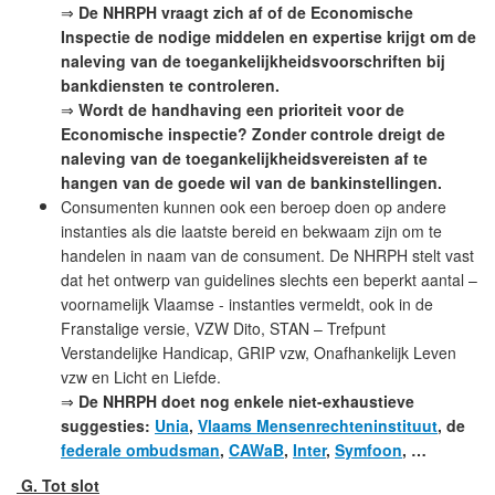
⇒
De NHRPH vraagt zich af of de Economische
Inspectie de nodige middelen en expertise krijgt om de
naleving van de toegankelijkheidsvoorschriften bij
bankdiensten te controleren.
⇒
Wordt de handhaving een prioriteit voor de
Economische inspectie? Zonder controle dreigt de
naleving van de toegankelijkheidsvereisten af te
hangen van de goede wil van de bankinstellingen.
Consumenten kunnen ook een beroep doen op andere
instanties als die laatste bereid en bekwaam zijn om te
handelen in naam van de consument. De NHRPH stelt vast
dat het ontwerp van guidelines slechts een beperkt aantal –
voornamelijk Vlaamse - instanties vermeldt, ook in de
Franstalige versie, VZW Dito, STAN – Trefpunt
Verstandelijke Handicap, GRIP vzw, Onafhankelijk Leven
vzw en Licht en Liefde.
⇒
De NHRPH doet nog enkele niet-exhaustieve
suggesties:
Unia
,
Vlaams Mensenrechteninstituut
, de
federale ombudsman
,
CAWaB
,
Inter
,
Symfoon
, …
G.
Tot slot