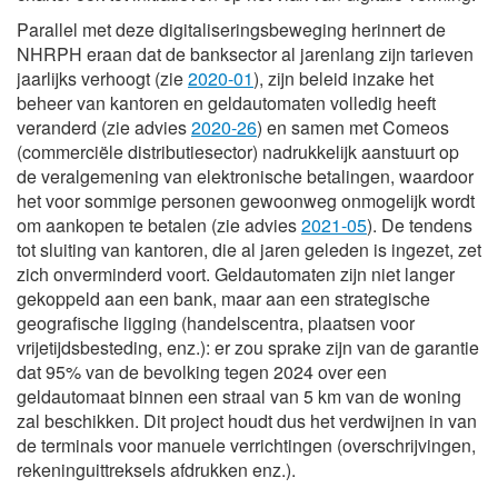
Parallel met deze digitaliseringsbeweging herinnert de
NHRPH eraan dat de banksector al jarenlang zijn tarieven
jaarlijks verhoogt (zie
2020-01
), zijn beleid inzake het
beheer van kantoren en geldautomaten volledig heeft
veranderd (zie advies
2020-26
) en samen met Comeos
(commerciële distributiesector) nadrukkelijk aanstuurt op
de veralgemening van elektronische betalingen, waardoor
het voor sommige personen gewoonweg onmogelijk wordt
om aankopen te betalen (zie advies
2021-05
). De tendens
tot sluiting van kantoren, die al jaren geleden is ingezet, zet
zich onverminderd voort. Geldautomaten zijn niet langer
gekoppeld aan een bank, maar aan een strategische
geografische ligging (handelscentra, plaatsen voor
vrijetijdsbesteding, enz.): er zou sprake zijn van de garantie
dat 95% van de bevolking tegen 2024 over een
geldautomaat binnen een straal van 5 km van de woning
zal beschikken. Dit project houdt dus het verdwijnen in van
de terminals voor manuele verrichtingen (overschrijvingen,
rekeninguittreksels afdrukken enz.).