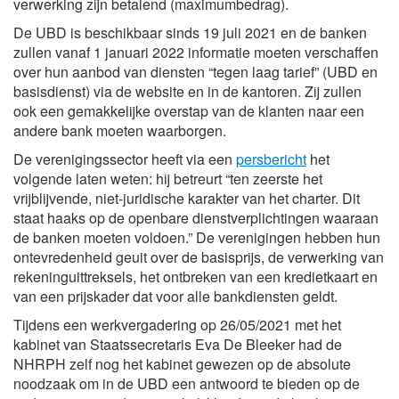
verwerking zijn betalend (maximumbedrag).
De UBD is beschikbaar sinds 19 juli 2021 en de banken
zullen vanaf 1 januari 2022 informatie moeten verschaffen
over hun aanbod van diensten “tegen laag tarief” (UBD en
basisdienst) via de website en in de kantoren. Zij zullen
ook een gemakkelijke overstap van de klanten naar een
andere bank moeten waarborgen.
De verenigingssector heeft via een
persbericht
het
volgende laten weten: hij betreurt “ten zeerste het
vrijblijvende, niet-juridische karakter van het charter. Dit
staat haaks op de openbare dienstverplichtingen waaraan
de banken moeten voldoen.” De verenigingen hebben hun
ontevredenheid geuit over de basisprijs, de verwerking van
rekeninguittreksels, het ontbreken van een kredietkaart en
van een prijskader dat voor alle bankdiensten geldt.
Tijdens een werkvergadering op 26/05/2021 met het
kabinet van Staatssecretaris Eva De Bleeker had de
NHRPH zelf nog het kabinet gewezen op de absolute
noodzaak om in de UBD een antwoord te bieden op de