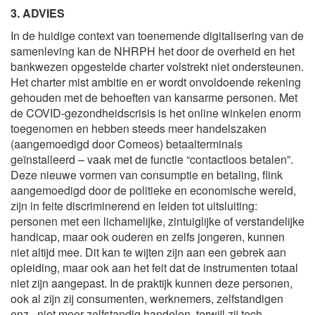
3. ADVIES
In de huidige context van toenemende digitalisering van de
samenleving kan de NHRPH het door de overheid en het
bankwezen opgestelde charter volstrekt niet ondersteunen.
Het charter mist ambitie en er wordt onvoldoende rekening
gehouden met de behoeften van kansarme personen. Met
de COVID-gezondheidscrisis is het online winkelen enorm
toegenomen en hebben steeds meer handelszaken
(aangemoedigd door Comeos) betaalterminals
geïnstalleerd – vaak met de functie “contactloos betalen”.
Deze nieuwe vormen van consumptie en betaling, flink
aangemoedigd door de politieke en economische wereld,
zijn in feite discriminerend en leiden tot uitsluiting:
personen met een lichamelijke, zintuiglijke of verstandelijke
handicap, maar ook ouderen en zelfs jongeren, kunnen
niet altijd mee. Dit kan te wijten zijn aan een gebrek aan
opleiding, maar ook aan het feit dat de instrumenten totaal
niet zijn aangepast. In de praktijk kunnen deze personen,
ook al zijn zij consumenten, werknemers, zelfstandigen
enz., niet meer zelfstandig handelen, terwijl zij toch