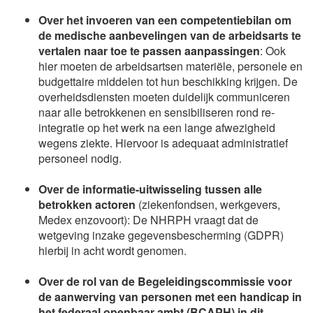
Over het invoeren van een competentiebilan om
de medische aanbevelingen van de arbeidsarts te
vertalen naar toe te passen aanpassingen
: Ook
hier moeten de arbeidsartsen materiële, personele en
budgettaire middelen tot hun beschikking krijgen. De
overheidsdiensten moeten duidelijk communiceren
naar alle betrokkenen en sensibiliseren rond re-
integratie op het werk na een lange afwezigheid
wegens ziekte. Hiervoor is adequaat administratief
personeel nodig.
Over de informatie-uitwisseling tussen alle
betrokken actoren
(ziekenfondsen, werkgevers,
Medex enzovoort): De NHRPH vraagt dat de
wetgeving inzake gegevensbescherming (GDPR)
hierbij in acht wordt genomen.
Over de r
ol van de Begeleidingscommissie voor
de aanwerving van personen met een handicap in
het federaal openbaar ambt (BCAPH) in dit