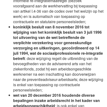
informele re-integratiemaatregel (bezoek
voorafgaand aan de werkhervatting bij toepassing
van artikel I.4-36 van de codex over het welzijn op het
werk) en is automatisch van toepassing op
contractuele en statutaire personeelsleden;
koninklijk besluit van 8 november 2016 tot
wijziging van het koninklijk besluit van 3 juli 1996
tot uitvoering van de wet betreffende de
verplichte verzekering voor geneeskundige
verzorging en uitkeringen, gecoördineerd op 14
juli 1994, wat de sociaalprofessionele re-integratie
betreft
: deze wijziging regelt de uitbreiding van de
bevoegdheden van de adviserend arts van het
ziekenfonds, zodat hij een arbeidsongeschikte
werknemer na een inschatting kan doorverwijzen
naar de preventieadviseur-arbeidsarts; deze wijziging
is enkel van toepassing op contractuele
personeelsleden;
wet van 20 december 2016 houdende diverse
bepalingen inzake arbeidsrecht in het kader van
arbeidsongeschiktheid
: is ook enkel van