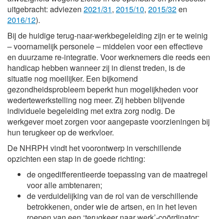
uitgebracht: adviezen
2021/31
,
2015/10
,
2015/32
en
2016/12
).
Bij de huidige terug-naar-werkbegeleiding zijn er te weinig
– voornamelijk personele – middelen voor een effectieve
en duurzame re-integratie. Voor werknemers die reeds een
handicap hebben wanneer zij in dienst treden, is de
situatie nog moeilijker. Een bijkomend
gezondheidsprobleem beperkt hun mogelijkheden voor
wedertewerkstelling nog meer. Zij hebben blijvende
individuele begeleiding met extra zorg nodig. De
werkgever moet zorgen voor aangepaste voorzieningen bij
hun terugkeer op de werkvloer.
De NHRPH vindt het voorontwerp in verschillende
opzichten een stap in de goede richting:
de ongedifferentieerde toepassing van de maatregel
voor alle ambtenaren;
de verduidelijking van de rol van de verschillende
betrokkenen, onder wie de artsen, en in het leven
roepen van een ‘terugkeer naar werk’-coördinator;