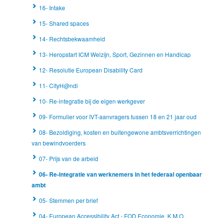
16- Intake
15- Shared spaces
14- Rechtsbekwaamheid
13- Heropstart ICM Welzijn, Sport, Gezinnen en Handicap
12- Resolutie European Disability Card
11- CityH@ndi
10- Re-integratie bij de eigen werkgever
09- Formulier voor IVT-aanvragers tussen 18 en 21 jaar oud
08- Bezoldiging, kosten en buitengewone ambtsverrichtingen
van bewindvoerders
07- Prijs van de arbeid
06- Re-integratie van werknemers in het federaal openbaar
ambt
05- Stemmen per brief
04- European Accessibility Act - FOD Economie, K.M.O.,