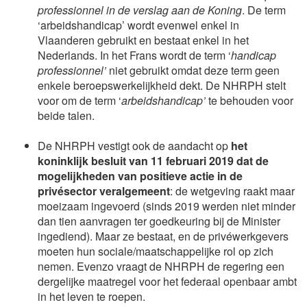
professionnel in de verslag aan de Koning
. De term
‘arbeidshandicap’ wordt evenwel enkel in
Vlaanderen gebruikt en bestaat enkel in het
Nederlands. In het Frans wordt de term ‘
handicap
professionnel’
niet gebruikt omdat deze term geen
enkele beroepswerkelijkheid dekt. De NHRPH stelt
voor om de term ‘
arbeidshandicap’
te behouden voor
beide talen.
De NHRPH vestigt ook de aandacht op
het
koninklijk besluit van 11 februari 2019 dat de
mogelijkheden van positieve actie in de
privésector veralgemeent
: de wetgeving raakt maar
moeizaam ingevoerd (sinds 2019 werden niet minder
dan tien aanvragen ter goedkeuring bij de Minister
ingediend). Maar ze bestaat, en de privéwerkgevers
moeten hun sociale/maatschappelijke rol op zich
nemen. Evenzo vraagt de NHRPH de regering een
dergelijke maatregel voor het federaal openbaar ambt
in het leven te roepen.