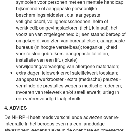
symbolen voor personen met een mentale handicap;
bijkomende of aangepaste persoonlijke
beschermingsmiddelen, o.a. aangepaste
veiligheidsbril, veiligheidsschoenen, helm of
werkkledij; omgevingsfactoren (licht, klimaat), het
voorzien van zitgelegenheid bij een staand beroep of
omgekeerd, voorzien van bureaufietsen, aangepaste
bureaus (in hoogte verstelbaar); toegankelijkheid
voor rolstoelgebruikers, aangepaste toiletten,
installatie van een lift, (lokale)
verwijdering/vervanging van allergene materialen;
extra dagen telewerk en/of satellietwerk toestaan;
aangepast werkrooster - extra (medische) pauzes -
verminderde prestaties wegens medische redenen;
invoeren van telewerk en/of satellietwerk; uitleg in
een vereenvoudigd taalgebruik.
4.
ADVIES
De NHRPH heeft reeds verschillende adviezen over re-
integratie in het beroepsleven na een langdurige
afwezigheid wegens ziekte in de openbare en privésector