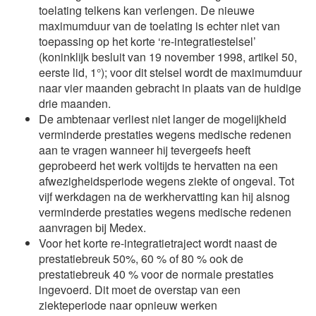
toelating telkens kan verlengen. De nieuwe
maximumduur van de toelating is echter niet van
toepassing op het korte ‘re-integratiestelsel’
(koninklijk besluit van 19 november 1998, artikel 50,
eerste lid, 1°); voor dit stelsel wordt de maximumduur
naar vier maanden gebracht in plaats van de huidige
drie maanden.
De ambtenaar verliest niet langer de mogelijkheid
verminderde prestaties wegens medische redenen
aan te vragen wanneer hij tevergeefs heeft
geprobeerd het werk voltijds te hervatten na een
afwezigheidsperiode wegens ziekte of ongeval. Tot
vijf werkdagen na de werkhervatting kan hij alsnog
verminderde prestaties wegens medische redenen
aanvragen bij Medex.
Voor het korte re-integratietraject wordt naast de
prestatiebreuk 50%, 60 % of 80 % ook de
prestatiebreuk 40 % voor de normale prestaties
ingevoerd. Dit moet de overstap van een
ziekteperiode naar opnieuw werken