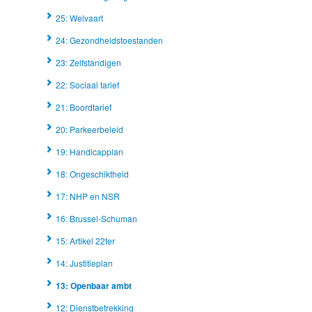
25: Welvaart
24: Gezondheidstoestanden
23: Zelfstandigen
22: Sociaal tarief
21: Boordtarief
20: Parkeerbeleid
19: Handicapplan
18: Ongeschiktheid
17: NHP en NSR
16: Brussel-Schuman
15: Artikel 22ter
14: Justitieplan
13: Openbaar ambt
12: Dienstbetrekking