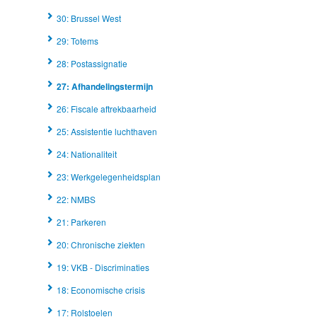
30: Brussel West
29: Totems
28: Postassignatie
27: Afhandelingstermijn
26: Fiscale aftrekbaarheid
25: Assistentie luchthaven
24: Nationaliteit
23: Werkgelegenheidsplan
22: NMBS
21: Parkeren
20: Chronische ziekten
19: VKB - Discriminaties
18: Economische crisis
17: Rolstoelen