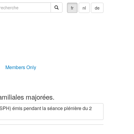
echerche
recherche
fr
nl
de
Members Only
amiliales majorées.
SPH) émis pendant la séance plénière du 2