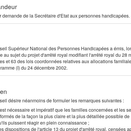
ndeur
r demande de la Secrétaire d'Etat aux personnes handicapées.
eil Supérieur National des Personnes Handicapées a émis, lors 
 au sujet du projet d'arrêté royal modifiant l'arrêté royal du 28
es et 63 des lois coordonnées relatives aux allocations familiales 
gramme (I) du 24 décembre 2002.
en
eil désire néanmoins de formuler les remarques suivantes :
l est nécessaire et impératif que les familles concernées et les s
formés de la façon la plus claire et la plus détaillée possible de 
u'ils puissent réagir en plein connaissance ;
es dispositions de l'article 13 du projet d'arrêté royal, censées 