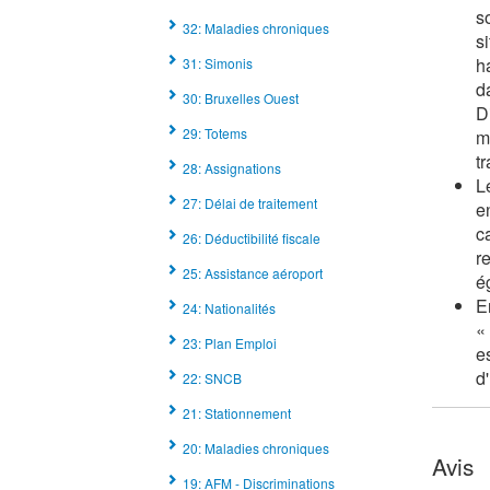
s
32: Maladies chroniques
s
h
31: Simonis
d
30: Bruxelles Ouest
D
29: Totems
m
t
28: Assignations
L
27: Délai de traitement
e
c
26: Déductibilité fiscale
r
25: Assistance aéroport
é
E
24: Nationalités
«
23: Plan Emploi
e
d
22: SNCB
21: Stationnement
20: Maladies chroniques
Avis
19: AFM - Discriminations