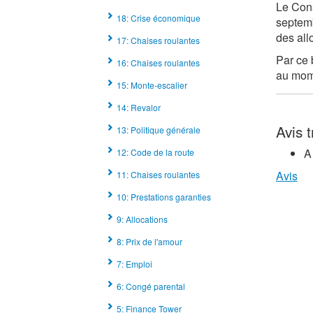
Le Cons
18: Crise économique
septemb
des all
17: Chaises roulantes
Par ce 
16: Chaises roulantes
au mome
15: Monte-escalier
14: Revalor
Avis 
13: Politique générale
A
12: Code de la route
Avis
11: Chaises roulantes
10: Prestations garanties
9: Allocations
8: Prix de l'amour
7: Emploi
6: Congé parental
5: Finance Tower