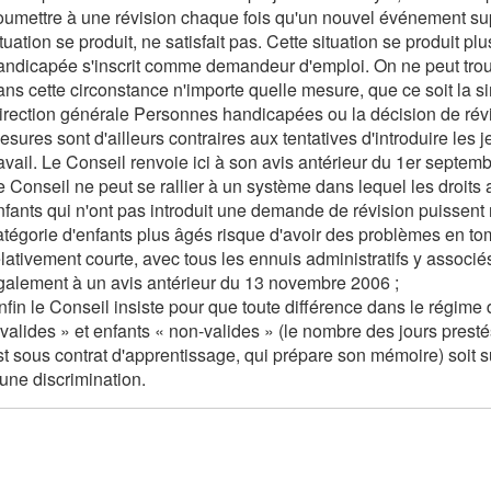
oumettre à une révision chaque fois qu'un nouvel événement supp
ituation se produit, ne satisfait pas. Cette situation se produit p
andicapée s'inscrit comme demandeur d'emploi. On ne peut trouve
ans cette circonstance n'importe quelle mesure, que ce soit la 
irection générale Personnes handicapées ou la décision de rév
esures sont d'ailleurs contraires aux tentatives d'introduire l
ravail. Le Conseil renvoie ici à son avis antérieur du 1er septem
e Conseil ne peut se rallier à un système dans lequel les droits
nfants qui n'ont pas introduit une demande de révision puissent
atégorie d'enfants plus âgés risque d'avoir des problèmes en 
elativement courte, avec tous les ennuis administratifs y associé
galement à un avis antérieur du 13 novembre 2006 ;
nfin le Conseil insiste pour que toute différence dans le régime d
 valides » et enfants « non-valides » (le nombre des jours prestés
st sous contrat d'apprentissage, qui prépare son mémoire) soit sup
'une discrimination.