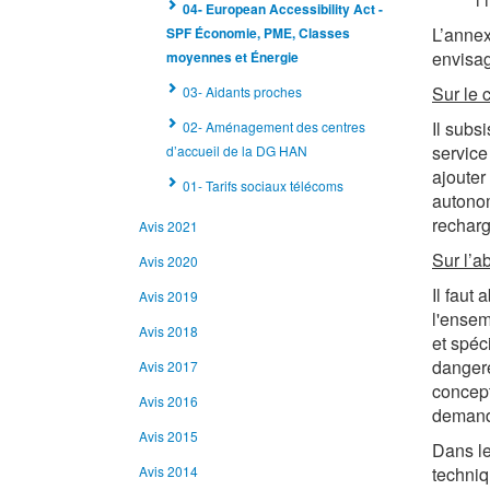
04- European Accessibility Act -
L’annex
SPF Économie, PME, Classes
envisag
moyennes et Énergie
Sur le 
03- Aidants proches
Il subs
02- Aménagement des centres
service
d’accueil de la DG HAN
ajouter
01- Tarifs sociaux télécoms
autonom
recharg
Avis 2021
Sur l’a
Avis 2020
Il faut
Avis 2019
l'ensem
Avis 2018
et spéc
dangere
Avis 2017
concept
Avis 2016
demand
Avis 2015
Dans le
Avis 2014
techniq