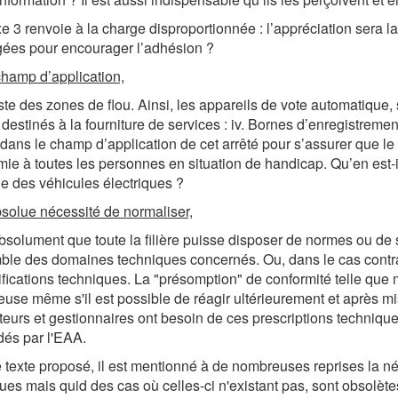
e 3 renvoie à la charge disproportionnée : l’appréciation sera l
ées pour encourager l’adhésion ?
champ d’application,
iste des zones de flou. Ainsi, les appareils de vote automatique,
 destinés à la fourniture de services : iv. Bornes d’enregistremen
 dans le champ d’application de cet arrêté pour s’assurer que le
ie à toutes les personnes en situation de handicap. Qu’en est-i
e des véhicules électriques ?
bsolue nécessité de normaliser,
 absolument que toute la filière puisse disposer de normes ou de
ble des domaines techniques concernés. Ou, dans le cas contra
ifications techniques. La "présomption" de conformité telle que 
use même s'il est possible de réagir ultérieurement et après mise
eurs et gestionnaires ont besoin de ces prescriptions techniques
és par l'EAA.
 texte proposé, il est mentionné à de nombreuses reprises la né
ues mais quid des cas où celles-ci n'existant pas, sont obsolète