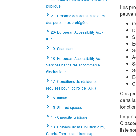
publique
Les pro
peuvent
21- Réforme des administrateurs
des personnes protégées
O
D
20- European Accessibility Act -
S
IBPT
É
19- Scan cars
S
A
18- European Accessibility Act -
S
Services bancaires et commerce
S
électronique
E
17- Conditions de résidence
C
requises pour l’octroi de l’ARR
Ces pro
16- Intake
dans la
fonctio
15- Shared spaces
Le prés
14- Capacité juridique
Classes
13- Relance de la CIM Bien-être,
liste s
Sports, Familles et Handicap