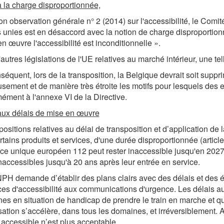
 la charge disproportionnée,
n observation générale n° 2 (2014) sur l'accessibilité, le Com
 unies est en désaccord avec la notion de charge disproportionnée 
en œuvre l'accessibilité est inconditionnelle ».
autres législations de l'UE relatives au marché intérieur, une te
séquent, lors de la transposition, la Belgique devrait soit supprim
sement et de manière très étroite les motifs pour lesquels des
ément à l'annexe VI de la Directive.
ux délais de mise en œuvre
positions relatives au délai de transposition et d’application de l
rtains produits et services, d'une durée disproportionnée (article 
ce unique européen 112 peut rester inaccessible jusqu'en 2027, 
inaccessibles jusqu'à 20 ans après leur entrée en service.
H demande d’établir des plans clairs avec des délais et des 
es d'accessibilité aux communications d'urgence. Les délais au
es en situation de handicap de prendre le train en marche et 
ation s’accélère, dans tous les domaines, et irréversiblement. 
 accessible n’est plus acceptable.