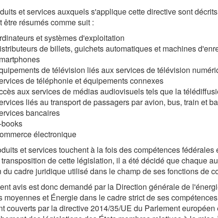
duits et services auxquels s'applique cette directive sont décrits 
 être résumés comme suit :
rdinateurs et systèmes d'exploitation
istributeurs de billets, guichets automatiques et machines d'enr
martphones
quipements de télévision liés aux services de télévision numér
ervices de téléphonie et équipements connexes
ccès aux services de médias audiovisuels tels que la télédiffu
ervices liés au transport de passagers par avion, bus, train et b
ervices bancaires
-books
ommerce électronique
duits et services touchent à la fois des compétences fédérales et
 transposition de cette législation, il a été décidé que chaque aut
n du cadre juridique utilisé dans le champ de ses fonctions de co
ent avis est donc demandé par la Direction générale de l'énerg
 moyennes et Énergie dans le cadre strict de ses compétences sp
ont couverts par la directive 2014/35/UE du Parlement européen 