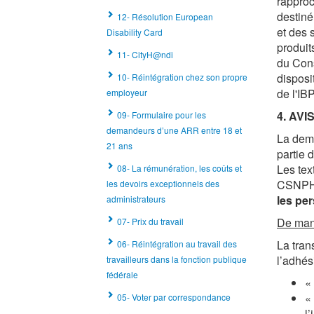
rapproc
destiné
12- Résolution European
et des 
Disability Card
produit
11- CityH@ndi
du Cons
disposi
10- Réintégration chez son propre
de l'IB
employeur
4. AVI
09- Formulaire pour les
demandeurs d’une ARR entre 18 et
La dema
21 ans
partie 
Les tex
08- La rémunération, les coûts et
CSNPH 
les devoirs exceptionnels des
les pe
administrateurs
De mani
07- Prix du travail
La tran
06- Réintégration au travail des
l’adhés
travailleurs dans la fonction publique
fédérale
«
«
05- Voter par correspondance
l