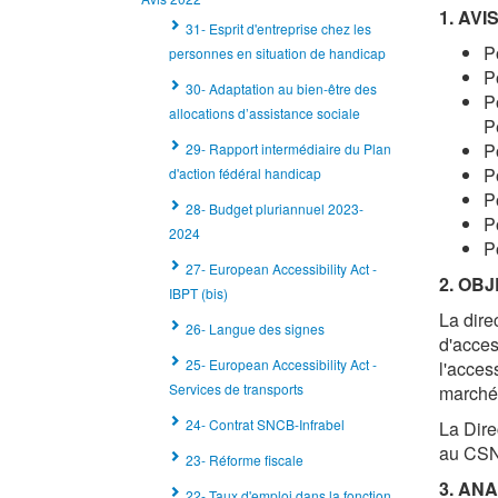
1. AVI
31- Esprit d'entreprise chez les
P
personnes en situation de handicap
P
30- Adaptation au bien-être des
P
allocations d’assistance sociale
P
P
29- Rapport intermédiaire du Plan
P
d'action fédéral handicap
P
28- Budget pluriannuel 2023-
P
2024
P
27- European Accessibility Act -
2. OBJ
IBPT (bis)
La dire
26- Langue des signes
d'acces
25- European Accessibility Act -
l'acces
Services de transports
marché 
24- Contrat SNCB-Infrabel
La Dire
au CSNP
23- Réforme fiscale
3. AN
22- Taux d'emploi dans la fonction