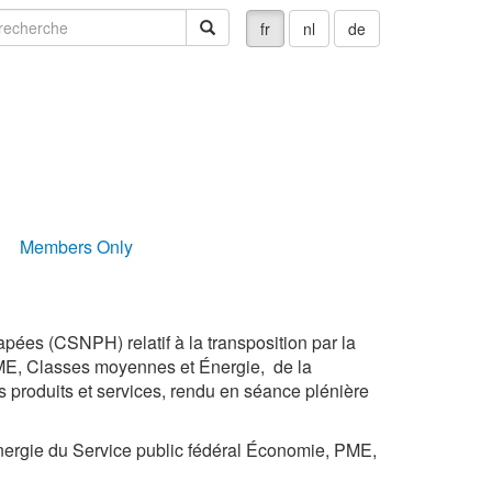
echerche
recherche
fr
nl
de
Members Only
ées (CSNPH) relatif à la transposition par la
PME, Classes moyennes et Énergie, de la
s produits et services, rendu en séance plénière
ergie du Service public fédéral Économie, PME,