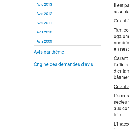
Avis 2013
Il est 
associa
Avis 2012
Quant à
Avis 2011
Tant po
Avis 2010
égaleme
Avis 2009
nombreu
en rais
Avis par thème
Garanti
Origine des demandes d'avis
l'artic
d’entam
bâtimen
Quant a
L’acces
secteur 
aux con
loin.
L'inacc