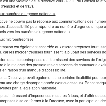
e est une violation de la directive 2000/78/CE du Conseil relativ
d'emploi et de travail.
aux numéros d’urgence nationaux
ctive ne couvre pas la réponse aux communications des numéros 
es d'accessibilité pour répondre au numéro d'urgence unique e
els vers les numéros d'urgence nationaux.
ux microentreprises
mption est également accordée aux microentreprises fournissant d
, car les microentreprises fournissent la plupart des services no
sion des microentreprises qui fournissent des services de l'exige
ra à la majorité des prestataires de services de continuer à exclu
s en raison d'un manque d'accessibilité.
e, la Directive prévoit également une certaine flexibilité pour eux
ait une charge disproportionnée (voir ci-dessous). Par conséqu
uvertes par la législation nationale.
t plus intéressant d’imposer ces mesures à tous, et d’offrir des co
treprises à se conformer à la Directive, avec la participation des