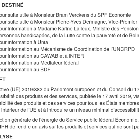
S DESTINÉ
our suite utile à Monsieur
Bram Verckens
du SPF Economie
our suite utile à Monsieur
Pierre-Yves Dermagne
, Vice-Premier 
our information à Madame
Karine Lalieux
, Ministre des Pension
ersonnes handicapées, de la Lutte contre la pauvreté et de Belir
our information à Unia
our information au Mécanisme de Coordination de l’UNCRPD
our information au CAWAB et à INTER
our information au Médiateur fédéral
our information au BDF
ET
ctive (UE) 2019/882 du Parlement européen et du Conseil du 17 
sibilité des produits et des services, publiée le 17 avril 2019, vi
sibilité des produits et des services pour tous les États membre
intérieur de l'UE et à introduire un niveau minimal d'accessibili
ction générale de l'énergie du Service public fédéral Écono
H de rendre un avis sur les produits et services qui ne sont pa
ALYSE