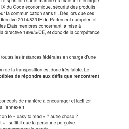
 disposition sur le marché du matériel électrique
re IX du Code économique, sécurité des produits
ur la communication sans fil. Dès lors que ces
la directive 2014/53/UE du Parlement européen et
s des États membres concernant la mise à
 la directive 1999/5/CE, et donc de la compétence
toutes les instances fédérales en charge d’une
n de la transposition est donc très faible. Le
ptibles de répondre aux défis que rencontrent
s concepts de manière à encourager et faciliter
ns l’annexe 1
’on le « easy to read » ? autre chose ?
 » ; suffit-il que la personne perçoive
 en comprennent la portée.