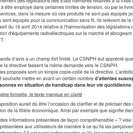
hement des législations des États membres relatives à la mise à
 à être employé dans certaines limites de tension, ou par le liv
services, dans la mesure où ces produits ne sont pas équipés po
s sont équipés pour la communication sans fil, ils relèvent de 
eil du 16 avril 2014 relative à l'harmonisation des législation
tion d'équipements radioélectriques sur le marché et abrogeant
PT.
S
nde d’avis a un champ fort limité. Le CSNPH eut apprécié que 
de la directive fassent la même demande vers le CSNPH.
tes proposés sont un simple copie-collé de la directive. L’ambitio
souhaite mettre en avant un certain nombre
d’attentes susce
rsonnes en situation de handicap dans leur vie quotidienne
.
ère formelle, le texte manque en clarté
sposition aurait dû être l’occasion de clarifier et de préciser de
ion de la filière économique. Ainsi par exemple que signifie da
 des informations présentées de façon compréhensible » ? vise t
 présentées aux utilisateurs de manière à ce qu’ils les perçoivent
’information ? Il est aussi indispensable qu’ils les perçoivent et