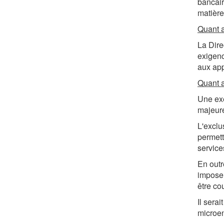
bancair
matière 
Quant 
La Dire
exigenc
aux app
Quant a
Une exe
majeure
L'exclu
permett
service
En outr
imposer
être co
Il serai
microen