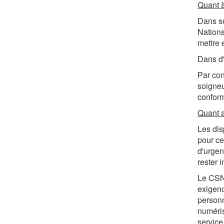
Quant à
Dans so
Nations
mettre 
Dans d'
Par con
soigneu
conform
Quant a
Les dis
pour ce
d'urgen
rester 
Le CSNP
exigenc
personn
numéris
service