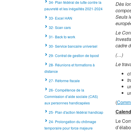
34- Plan fédéral de lutte contre la
Dès lor
pauvreté et les inégalités 2021-2024
composé
Seuls l
33- Excel HAN
europée
32- Scan cars
Le Cons
31- Back to work
Investi
cadre d
30- Service bancaire universel
(…)
29- Contrat de gestion de bpost
Le trav
28- Réunions et formations à
distance
c
t
27- Réforme fiscale
u
26- Compétence de la
u
Commission d’aide sociale (CAS)
(
Commu
aux personnes handicapées
Calend
25- Plan d'action fédéral handicap
Le Comi
24- Prolongation du chômage
d’élabo
temporaire pour force majeure