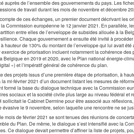
cé auprès de l’ensemble des gouvernements du pays. Les fiches
essions de travail durant les mois de novembre et décembre 20
compte de ces échanges, un premier document décrivant les ori
 la Commission européenne le 12 janvier 2021. En parallèle, le
artition entre elles de l’enveloppe de subsides allouée à la Belg
ésilience. Chaque gouvernement a ensuite été invité à procéder 
, à hauteur de 130% du montant de l’enveloppe qui lui avait été a
 exercice de priorisation incluent notamment la cohérence des
la Belgique en 2019 et 2020, avec le Plan national énergie-clima
igital ») et l’impératif général de cohérence du plan.
te des projets issus d’une première étape de priorisation, à hau
à la mi-février 2021 d’un document listant les mesures de réf
ont formé la base du dialogue technique avec la Commission euro
ires sociaux et la société civile plus large au niveau fédéral et 
ollicitait le Cabinet Dermine pour être associé aux réflexions,
 évasive le 9 novembre, selon laquelle une rencontre ne se justi
le mois de février 2021 se sont tenues des réunions de concerta
ble du Plan. De même, le dialogue s’est intensifié avec la Com
es. Ce dialogue devait permettre d’affiner la liste de projets, pou