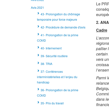
Le PRR 
Avis 2021
conséqu
europée
43- Prolongation du chômage
temporaire pour force majeure
2.
ANA
42- Procédure de demande d'avis
Cadre
41- Prolongation de la prime
L’accor
COVID
régions
pallier
40- Internement
certain
39- Sécurité routière
vers un
38- TRIA
croissa
l’ensem
37- Conférences
interministérielles et l’enjeu du
Parmi l
handicap
relance
Belgiqu
36- Prolongation de la prime
Commiss
COVID
dans le
35- Prix du travail
financie