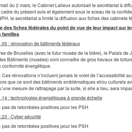
mail du 2 mars, le Cabinet Lalieux autorisait le secrétariat à dif
 cadre du présent avis et également sous le sceau de la confi
H, le secrétariat a limité la diffusion aux fiches des cabinets f
e des fiches fédérales du point de vue de leur impact sur l
s familles
1.05 : rénovation de bâtiments fédéraux
se de Bruxelles (avec le futur musée de la bière), le Palais de J
es Bâtiments (musées) vont connaître de gros travaux de toiture
 conformité énergétique.
 Ces rénovations n’incluent jamais le volet de l’accessibilité 
lors que ce sont des bâtiments emblématiques et/ou culturels avec
u’une mesure de rattrapage par la suite, si elle a lieu, sera impar
1.14 : technologies énergétiques à grande échelle
 pas de retombées positives pour les PSH
2.23 : Cyber sécurité
 pas de retombées positives pour les PSH