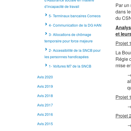
Par un 
d’incapacité de travail
dans le
5- Terminaux bancaires Comeos
du CSNP
4- Communication de la DG HAN
Analys
et leur
3- Allocations de chômage
temporaire pour force majeure
Projet 
2- Accessibilité de la SNCB pour
La Bour
les personnes handicapées
Régie d
mise en
1- Voitures M7 de la SNCB
→
Avis 2020
a
Avis 2019
q
Avis 2018
Projet 
Avis 2017
→
Avis 2016
Projet 
Avis 2015
→