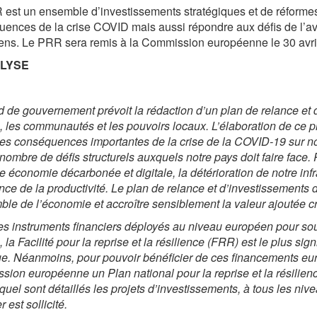
est un ensemble d’investissements stratégiques et de réformes st
ences de la crise COVID mais aussi répondre aux défis de l’av
ns. Le PRR sera remis à la Commission européenne le 30 avri
LYSE
d de gouvernement prévoit la rédaction d’un plan de relance et 
, les communautés et les pouvoirs locaux. L’élaboration de ce p
 les conséquences importantes de la crise de la COVID-19 sur 
 nombre de défis structurels auxquels notre pays doit faire face. 
e économie décarbonée et digitale, la détérioration de notre infr
nce de la productivité. Le plan de relance et d’investissements d
ble de l’économie et accroître sensiblement la valeur ajoutée c
es instruments financiers déployés au niveau européen pour sou
, la Facilité pour la reprise et la résilience (FRR) est le plus si
e. Néanmoins, pour pouvoir bénéficier de ces financements euro
ion européenne un Plan national pour la reprise et la résilien
quel sont détaillés les projets d’investissements, à tous les niv
r est sollicité.