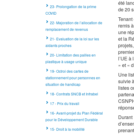
été lan
23- Prolongation de la prime
de 20 s
COVID
Tenant 
22- Majoration de l’allocation de
remis à
remplacement de revenus
une rép
et la R
21- Evaluation de la loi sur les
projets
aidants proches
premier
20- Limitation des pailles en
l’UE à 
plastique à usage unique
» et « d
19- Octroi des cartes de
Une lis
stationnement pour personnes en
suivie 
situation de handicap
listes 
partena
18- Contrats SNCB et Infrabel
CSNPH s
17 - Prix du travail
réponse
16- Avant-projet du Plan Fédéral
Durant 
pour le Développement Durable
d’ensem
15- Droit à la mobilité
prenant