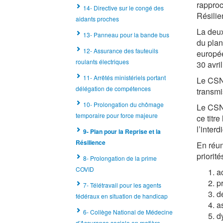
rapproc
14- Directive sur le congé des
Résilie
aidants proches
La deux
13- Panneau pour la bande bus
du plan
12- Assurance des fauteuils
europée
roulants électriques
30 avri
11- Arrêtés ministériels portant
Le CSNP
délégation de compétences
transmis
10- Prolongation du chômage
Le CSNP
temporaire pour force majeure
ce titre
l’interd
9- Plan pour la Reprise et la
Résilience
En réun
priorité
8- Prolongation de la prime
COVID
a
p
7- Télétravail pour les agents
d
fédéraux en situation de handicap
a
6- Collège National de Médecine
d
d’Assurance sociale en matière