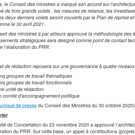
s, le Conseil des ministres a marqué son accord sur l'architectur
 de trois grands volets : les mesures de relance, les investisse
es deux derniers volets seront couverts par le Plan de reprise e
nne le 30 avril 2021.
eil des ministres a par ailleurs approuvé la méthodologie des tr
ssements stratégiques sera désigné comme point de contact t
e l’élaboration du PRR.
ail de rédaction reposera sur une gouvernance à quatre niveaux 
inq groupes de travail thématiques
rois groupes de travail fonctionnels
ne unité de rédaction
n comité d'accompagnement politique
niqué de presse
du Conseil des Ministres du 30 octobre 2020)
rier
té de Concertation du 23 novembre 2020 a approuvé l’architect
ration du PRR. Sur cette base, un appel à contributions (projets