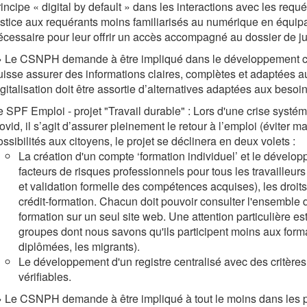
incipe « digital by default » dans les interactions avec les requér
ustice aux requérants moins familiarisés au numérique en équipant
écessaire pour leur offrir un accès accompagné au dossier de j
 Le CSNPH demande à être impliqué dans le développement co
uisse assurer des informations claires, complètes et adaptées aux
igitalisation doit être assortie d’alternatives adaptées aux besoi
e SPF Emploi - projet "Travail durable" : Lors d'une crise systémi
ovid, il s’agit d’assurer pleinement le retour à l’emploi (éviter m
ssibilités aux citoyens, le projet se déclinera en deux volets :
La création d'un compte ‘formation individuel’ et le dévelop
facteurs de risques professionnels pour tous les travailleurs 
et validation formelle des compétences acquises), les droit
crédit-formation. Chacun doit pouvoir consulter l'ensemble d
formation sur un seul site web. Une attention particulière 
groupes dont nous savons qu'ils participent moins aux form
diplômées, les migrants).
Le développement d'un registre centralisé avec des critères c
vérifiables.
 Le CSNPH demande à être impliqué à tout le moins dans les pha