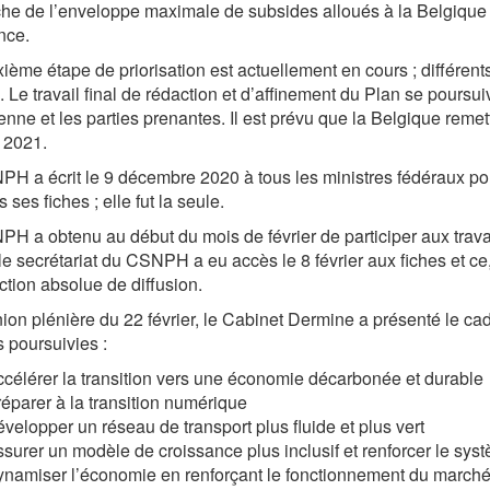
he de l’enveloppe maximale de subsides alloués à la Belgique da
nce.
ième étape de priorisation est actuellement en cours ; différent
. Le travail final de rédaction et d’affinement du Plan se pours
nne et les parties prenantes. Il est prévu que la Belgique reme
l 2021.
H a écrit le 9 décembre 2020 à tous les ministres fédéraux pour
 ses fiches ; elle fut la seule.
H a obtenu au début du mois de février de participer aux trav
 le secrétariat du CSNPH a eu accès le 8 février aux fiches et ce, 
iction absolue de diffusion.
ion plénière du 22 février, le Cabinet Dermine a présenté le cad
s poursuivies :
ccélérer la transition vers une économie décarbonée et durable
réparer à la transition numérique
évelopper un réseau de transport plus fluide et plus vert
ssurer un modèle de croissance plus inclusif et renforcer le syst
ynamiser l’économie en renforçant le fonctionnement du marché du