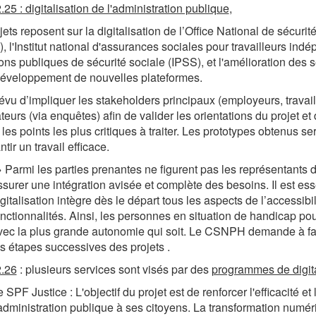
.25 : digitalisation de l'administration publique
,
jets reposent sur la digitalisation de l’Office National de sécuri
 l'Institut national d'assurances sociales pour travailleurs ind
tions publiques de sécurité sociale (IPSS), et l'amélioration des 
développement de nouvelles plateformes.
prévu d’impliquer les stakeholders principaux (employeurs, travail
ateurs (via enquêtes) afin de valider les orientations du projet et
t les points les plus critiques à traiter. Les prototypes obtenus s
tir un travail efficace.
 Parmi les parties prenantes ne figurent pas les représentants de
ssurer une intégration avisée et complète des besoins. Il est es
gitalisation intègre dès le départ tous les aspects de l’accessibil
onctionnalités. Ainsi, les personnes en situation de handicap pour
vec la plus grande autonomie qui soit. Le CSNPH demande à fair
es étapes successives des projets .
2.26
: plusieurs services sont visés par des
programmes de digit
 SPF Justice : L'objectif du projet est de renforcer l'efficacité et
’administration publique à ses citoyens. La transformation numéri