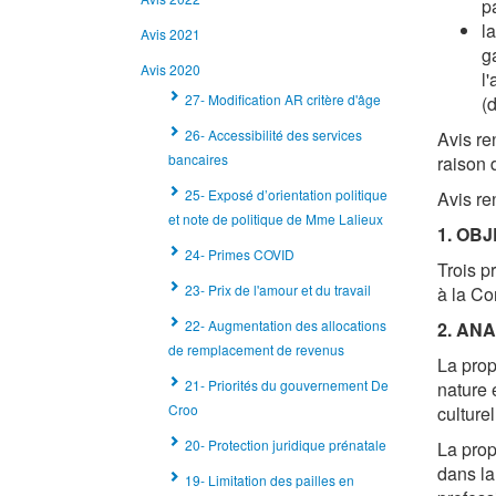
p
la
Avis 2021
g
Avis 2020
l
27- Modification AR critère d'âge
(
26- Accessibilité des services
Avis re
bancaires
raison 
25- Exposé d’orientation politique
Avis re
et note de politique de Mme Lalieux
1. OBJ
24- Primes COVID
Trois p
23- Prix de l'amour et du travail
à la Co
22- Augmentation des allocations
2. AN
de remplacement de revenus
La prop
21- Priorités du gouvernement De
nature 
Croo
culturel
20- Protection juridique prénatale
La prop
dans la
19- Limitation des pailles en