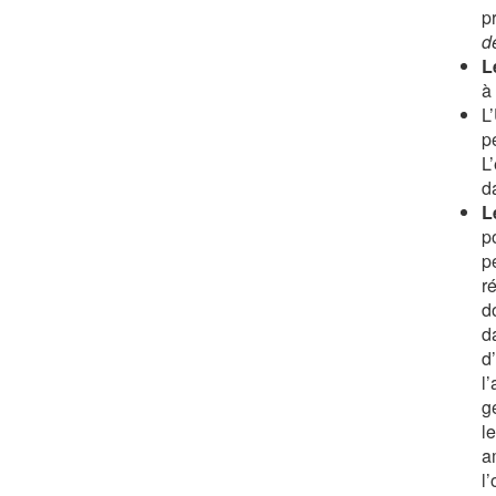
p
d
L
à
L
p
L’
d
L
p
p
r
d
d
d
l
g
l
a
l’