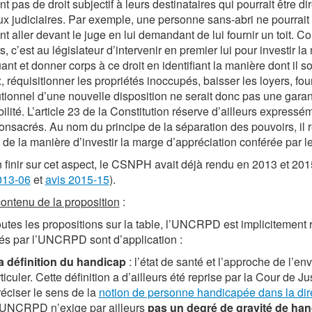
nt pas de droit subjectif à leurs destinataires qui pourrait être 
ux judiciaires. Par exemple, une personne sans-abri ne pourrait 
t aller devant le juge en lui demandant de lui fournir un toit. C
s, c’est au législateur d’intervenir en premier lui pour investir
uant et donner corps à ce droit en identifiant la manière dont il s
, réquisitionner les propriétés inoccupés, baisser les loyers, fou
utionnel d’une nouvelle disposition ne serait donc pas une garan
bilité. L’article 23 de la Constitution réserve d’ailleurs expressé
consacrés. Au nom du principe de la séparation des pouvoirs, il r
 de la manière d’investir la marge d’appréciation conférée par le
 finir sur cet aspect, le CSNPH avait déjà rendu en 2013 et 2015 d
013-06
et
avis 2015-15
).
contenu de la proposition
:
utes les propositions sur la table, l’UNCRPD est implicitement 
és par l’UNCRPD sont d’application :
a définition du handicap
: l’état de santé et l’approche de l’
rticuler. Cette définition a d’ailleurs été reprise par la Cour 
réciser le sens de la
notion de personne handicapée dans la dir
’UNCRPD n’exige par ailleurs
pas un degré de gravité de ha