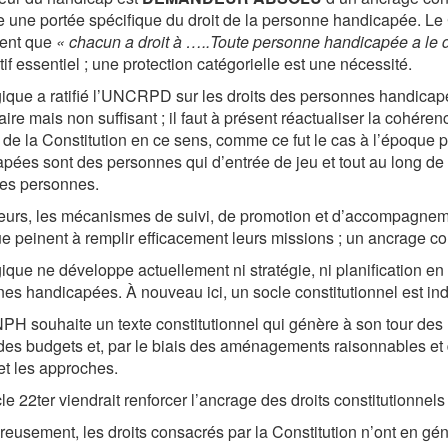
une portée spécifique du droit de la personne handicapée. Le
ment que
« chacun a droit à …..Toute personne handicapée a le d
tif essentiel ; une protection catégorielle est une nécessité.
ique a ratifié l’UNCRPD sur les droits des personnes handicapée
ire mais non suffisant ; il faut à présent réactualiser la cohéren
 de la Constitution en ce sens, comme ce fut le cas à l’époque 
pées sont des personnes qui d’entrée de jeu et tout au long de
res personnes.
leurs, les mécanismes de suivi, de promotion et d’accompagneme
e peinent à remplir efficacement leurs missions ; un ancrage cons
ique ne développe actuellement ni stratégie, ni planification en 
es handicapées. À nouveau ici, un socle constitutionnel est in
H souhaite un texte constitutionnel qui génère à son tour des m
 des budgets et, par le biais des aménagements raisonnables et d
et les approches.
cle 22ter viendrait renforcer l’ancrage des droits constitutionnel
eusement, les droits consacrés par la Constitution n’ont en généra