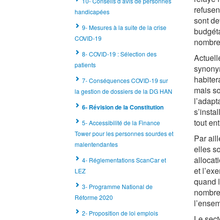
10- Conseils d’avis de personnes
refusen
handicapées
sont de
9- Mesures à la suite de la crise
budgéta
COVID-19
nombre 
8- COVID-19 : Sélection des
Actuell
patients
synonym
habiter
7- Conséquences COVID-19 sur
mais so
la gestion de dossiers de la DG HAN
l’adapt
6- Révision de la Constitution
s’insta
tout ent
5- Accessibilité de la Finance
Tower pour les personnes sourdes et
Par ail
malentendantes
elles s
allocat
4- Réglementations ScanCar et
et l’ex
LEZ
quand l
3- Programme National de
nombre
Réforme 2020
l’ensem
2- Proposition de loi emplois
Le sect