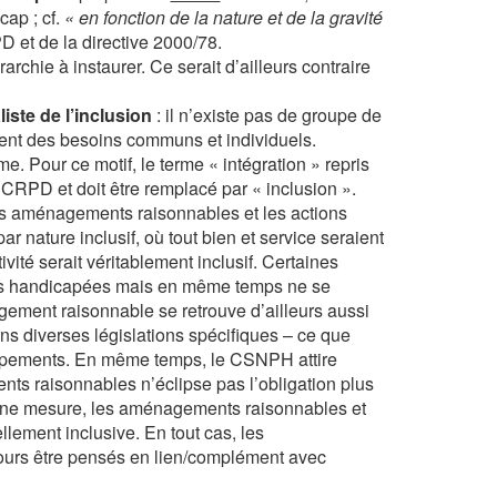
ap ; cf.
« en fonction de la nature et de la gravité
PD et de la directive 2000/78.
érarchie à instaurer. Ce serait d’ailleurs contraire
iste de l’inclusion
: il n’existe pas de groupe de
ent des besoins communs et individuels.
rme. Pour ce motif, le terme « intégration » repris
CRPD et doit être remplacé par « inclusion ».
s aménagements raisonnables et les actions
r nature inclusif, où tout bien et service seraient
ité serait véritablement inclusif. Certaines
nes handicapées mais en même temps ne se
ement raisonnable se retrouve d’ailleurs aussi
ans diverses législations spécifiques – ce que
loppements. En même temps, le CSNPH attire
nts raisonnables n’éclipse pas l’obligation plus
aine mesure, les aménagements raisonnables et
llement inclusive. En tout cas, les
jours être pensés en lien/complément avec