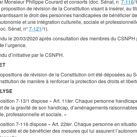
ar Monsieur Philippe Courard et consorts (doc. Sénat, n
7-116
/1
 proposition de révision de la Constitution visant à insérer, au titr
arantissant le droit des personnes handicapées de bénéficier d
'autonomie et une intégration culturelle, sociale et professionn
doc. Sénat, n°
7-121
/1).
ndu le 20/03/2020 après consultation des membres du CSNPH pa
de l’urgence.
ndu d’initiative par le CSNPH.
ET
ropositions de révision de la Constitution ont été déposées au S
nstitution de manière à renforcer la protection des droits et li
ALYSE
osition 7-13/1 dispose « Art. 11
ter
. Chaque personne handicapée 
et de la gravité de son handicap, d’aménagements raisonnables q
le, professionnelle et sociale. »
osition 7-116 dispose « Art. 22
ter
. Chaque personne en situation
 société et de bénéficier des mesures qui lui assurent l’autonomie