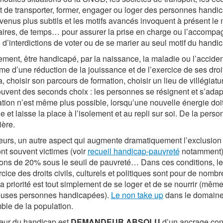
t de transporter, former, engager ou loger des personnes handic
venus plus subtils et les motifs avancés invoquent à présent le 
ires, de temps… pour assurer la prise en charge ou l’accompa
d’interdictions de voter ou de se marier au seul motif du handi
ement, être handicapé, par la naissance, la maladie ou l’accide
e d’une réduction de la jouissance et de l’exercice de ses droits
a, choisir son parcours de formation, choisir un lieu de villégiatu
uvent des seconds choix : les personnes se résignent et s’adapt
ation n’est même plus possible, lorsqu’une nouvelle énergie doit
lle et laisse la place à l’isolement et au repli sur soi. De la pe
ière.
leurs, un autre aspect qui augmente dramatiquement l’exclusio
ont souvent victimes (voir
recueil handicap-pauvreté
notamment) 
ions de 20% sous le seuil de pauvreté… Dans ces conditions, le
ercice des droits civils, culturels et politiques sont pour de n
a priorité est tout simplement de se loger et de se nourrir (même
uses personnes handicapées).
Le non take up
dans le domaine 
ble de la population.
eur du handicap est
DEMANDEUR ABSOLU
d’un ancrage const