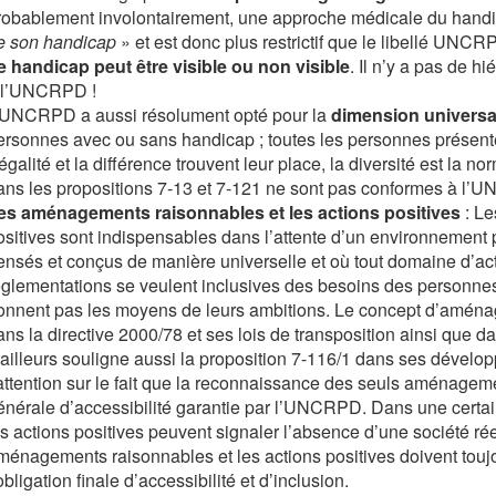
robablement involontairement, une approche médicale du handic
e son handicap
» et est donc plus restrictif que le libellé UNCR
e handicap peut être visible ou non visible
. Il n’y a pas de hi
 l’UNCRPD !
’UNCRPD a aussi résolument opté pour la
dimension universal
ersonnes avec ou sans handicap ; toutes les personnes présent
égalité et la différence trouvent leur place, la diversité est la no
ans les propositions 7-13 et 7-121 ne sont pas conformes à l’UN
es aménagements raisonnables et les actions positives
: Le
ositives sont indispensables dans l’attente d’un environnement pa
ensés et conçus de manière universelle et où tout domaine d’activ
églementations se veulent inclusives des besoins des person
onnent pas les moyens de leurs ambitions. Le concept d’aménag
ans la directive 2000/78 et ses lois de transposition ainsi que d
’ailleurs souligne aussi la proposition 7-116/1 dans ses déve
’attention sur le fait que la reconnaissance des seuls aménageme
énérale d’accessibilité garantie par l’UNCRPD. Dans une cert
es actions positives peuvent signaler l’absence d’une société rée
ménagements raisonnables et les actions positives doivent tou
obligation finale d’accessibilité et d’inclusion.