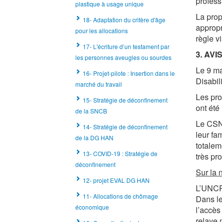
profess
plastique à usage unique
La prop
18- Adaptation du critère d'âge
appropr
pour les allocations
règle vi
17- L'écriture d’un testament par
3. AVI
les personnes aveugles ou sourdes
Le 9 ma
16- Projet-pilote : Insertion dans le
Disabil
marché du travail
Les pro
15- Stratégie de déconfinement
ont été
de la SNCB
Le CSNP
14- Stratégie de déconfinement
leur fa
de la DG HAN
totaleme
13- COVID-19 : Stratégie de
très pr
déconfinement
Sur la 
12- projet EVAL DG HAN
L’UNCRP
11- Allocations de chômage
Dans le
économique
l’accès
relaye 