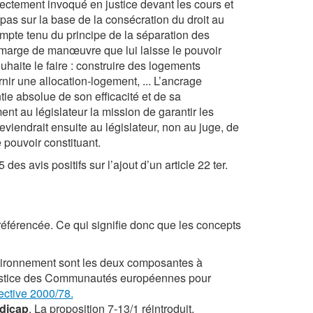
directement invoqué en justice devant les cours et
pas sur la base de la consécration du droit au
ompte tenu du principe de la séparation des
 la marge de manœuvre que lui laisse le pouvoir
ouhaite le faire : construire des logements
rnir une allocation-logement, ... L’ancrage
tie absolue de son efficacité et de sa
ment au législateur la mission de garantir les
eviendrait ensuite au législateur, non au juge, de
 pouvoir constituant.
es avis positifs sur l’ajout d’un article 22 ter.
référencée. Ce qui signifie donc que les concepts
environnement sont les deux composantes à
de Justice des Communautés européennes pour
ective 2000/78.
ndicap
. La proposition
7-13/1
réintroduit,