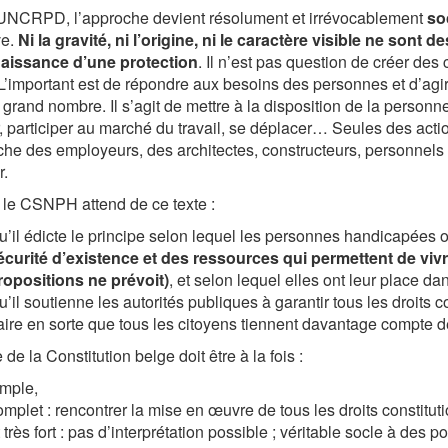
UNCRPD, l’approche devient résolument et irrévocablement
so
ve.
Ni la gravité, ni l’origine, ni le caractère visible ne sont 
aissance d’une protection
. Il n’est pas question de créer des 
 L’important est de répondre aux besoins des personnes et d’ag
 grand nombre. Il s’agit de mettre à la disposition de la perso
, participer au marché du travail, se déplacer… Seules des acti
che des employeurs, des architectes, constructeurs, personnels m
.
le CSNPH attend de ce texte :
u’il édicte le principe selon lequel les personnes handicapées on
écurité d’existence et des ressources qui permettent de v
ropositions ne prévoit)
, et selon lequel elles ont leur place dan
’il soutienne les autorités publiques à garantir tous les droits co
aire en sorte que tous les citoyens tiennent davantage compte 
 de la Constitution belge doit être à la fois :
imple,
omplet : rencontrer la mise en œuvre de tous les droits constitut
 très fort : pas d’interprétation possible ; véritable socle à des p