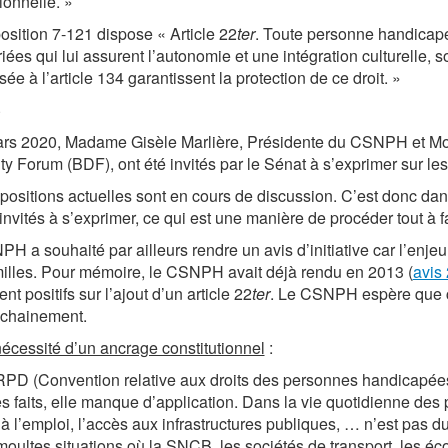
ionnelle. »
osition 7-121 dispose « Article 22
ter
. Toute personne handicapé
iées qui lui assurent l’autonomie et une intégration culturelle, so
sée à l’article 134 garantissent la protection de ce droit. »
S
rs 2020, Madame Gisèle Marlière, Présidente du CSNPH et Mon
ity Forum (BDF), ont été invités par le Sénat à s’exprimer sur le
positions actuelles sont en cours de discussion. C’est donc da
 invités à s’exprimer, ce qui est une manière de procéder tout à fa
H a souhaité par ailleurs rendre un avis d’initiative car l’en
milles. Pour mémoire, le CSNPH avait déjà rendu en 2013 (
avis
nt positifs sur l’ajout d’un article 22
ter
. Le CSNPH espère que ces
ochainement.
nécessité d’un ancrage constitutionnel
:
D (Convention relative aux droits des personnes handicapées) a 
s faits, elle manque d’application. Dans la vie quotidienne des
 à l’emploi, l’accès aux infrastructures publiques, … n’est pas d
moultes situations où la SNCB, les sociétés de transport, les écol