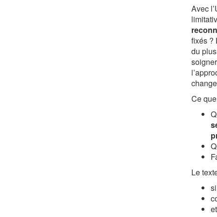
Avec l’
limitati
reconn
fixés ?
du plus
soigner
l’appro
changer
Ce que 
Q
s
p
Qu
F
Le texte
s
c
et