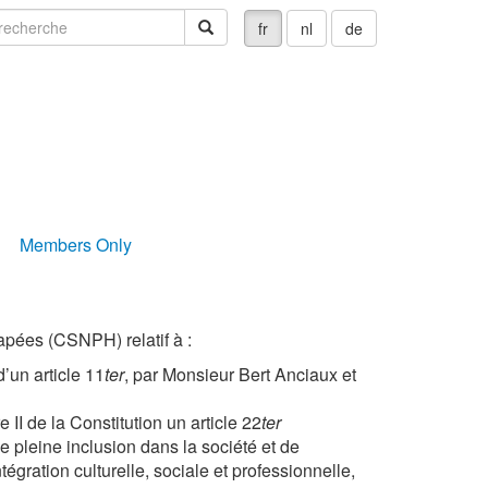
echerche
recherche
fr
nl
de
Members Only
pées (CSNPH) relatif à :
d’un article 11
ter
, par Monsieur Bert Anciaux et
e II de la Constitution un article 22
ter
e pleine inclusion dans la société et de
égration culturelle, sociale et professionnelle,