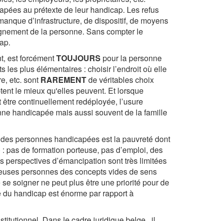
apées au prétexte de leur handicap. Les refus
manque d’infrastructure, de dispositif, de moyens
gnement de la personne. Sans compter le
cap.
nt, est forcément
TOUJOURS
pour la personne
 les plus élémentaires : choisir l’endroit où elle
re, etc. sont
RAREMENT
de véritables choix
ent le mieux qu'elles peuvent. Et lorsque
 être continuellement redéployée, l’usure
rsonne handicapée mais aussi souvent de la famille
n des personnes handicapées est la pauvreté dont
: pas de formation porteuse, pas d’emploi, des
s perspectives d’émancipation sont très limitées
ombreuses personnes des concepts vides de sens
 se soigner ne peut plus être une priorité pour de
du handicap est énorme par rapport à
itutionnel. Dans le cadre juridique belge , il