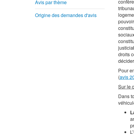
confère
Avis par thème
tribuna
logemen
Origine des demandes d'avis
pouvoir
constit
sociaux
constit
justicia
droits 
décider
Pour en
(
avis 2
Sur le 
Dans to
véhicul
L
a
p
L