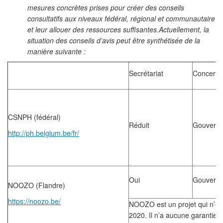
mesures concrètes prises pour créer des conseils
consultatifs aux niveaux fédéral, régional et communautaire
et leur allouer des ressources suffisantes.Actuellement, la
situation des conseils d’avis peut être synthétisée de la
manière suivante :
Secrétariat
Concertat
CSNPH (fédéral)
Réduit
Gouverne
http://ph.belgium.be/fr/
Oui
Gouverne
NOOZO (Flandre)
https://noozo.be/
NOOZO est un projet qui n’es
2020. Il n’a aucune garantie d