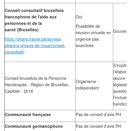
Conseil consultatif bruxellois
francophone de l'aide aux
Oui
personnes et de la
Possibilité de
santé
(Bruxelles)
Gouverne
réunion virtuelle en
https://phare.irisnet.be/service-
urgence pas
phare/a-propos-de-nous/conseil-
examinée
consultatif/
S’impliqu
l’élaborat
Conseil bruxellois de la Personne
œuvre et 
Organisme
Handicapée - Région de Bruxelles-
législatio
indépendant
Capitale - 2018
question 
l'inclusi
handicap
Communauté française
Pas de conseil d’avis PH
Communauté germanophone
Pas de conseil d’avis PH