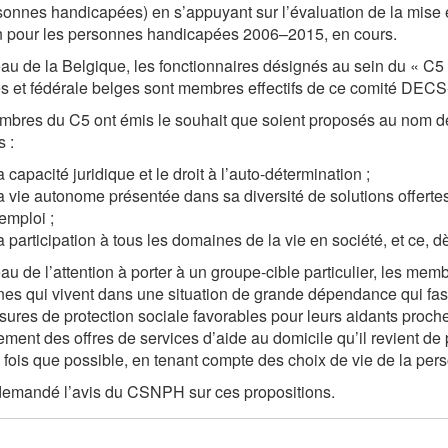
sonnes handicapées) en s’appuyant sur l’évaluation de la mise
n pour les personnes handicapées 2006–2015, en cours.
au de la Belgique, les fonctionnaires désignés au sein du « C5 
s et fédérale belges sont membres effectifs de ce comité DEC
bres du C5 ont émis le souhait que soient proposés au nom de 
s :
 capacité juridique et le droit à l’auto-détermination ;
a vie autonome présentée dans sa diversité de solutions offertes
emploi ;
a participation à tous les domaines de la vie en société, et ce, d
au de l’attention à porter à un groupe-cible particulier, les me
es qui vivent dans une situation de grande dépendance qui fasse
ures de protection sociale favorables pour leurs aidants proches
ement des offres de services d’aide au domicile qu’il revient de
fois que possible, en tenant compte des choix de vie de la pe
 demandé l’avis du CSNPH sur ces propositions.