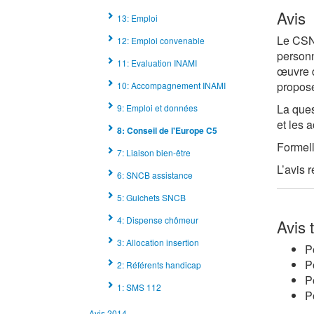
Avis
13: Emploi
Le CSNP
12: Emploi convenable
personn
11: Evaluation INAMI
œuvre 
proposé
10: Accompagnement INAMI
La ques
9: Emploi et données
et les 
8: Conseil de l'Europe C5
Formell
7: Liaison bien-être
L’avis 
6: SNCB assistance
5: Guichets SNCB
4: Dispense chômeur
Avis 
3: Allocation insertion
P
P
2: Référents handicap
P
1: SMS 112
P
Avis 2014