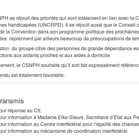
H se réjouit des priorités qui sont totalement en lien avec la 
es handicapées (UNCRPD). Il se réjouit aussi que le Conseil 
de la Convention dans son programme politique des prochaine
es reprennent par ailleurs beaucoup de préoccupations de terr
tion du groupe cible des personnes de grande dépendance est un
actions aux aidants proches et aux aides à domicile.
ement, le CSNPH souhaite qu’il soit fait expressément référen
rendu est totalement favorable.
transmis
our réponse au C5;
our information à Madame
Elke Sleurs
, Secrétaire d’Etat aux 
our information au Centre interfédéral pour l’égalité des chance
our information au mécanisme de coordination interfédéral.