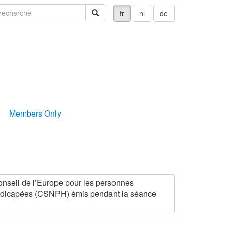
echerche
recherche
fr
nl
de
Members Only
onseil de l’Europe pour les personnes
ndicapées (CSNPH) émis pendant la séance