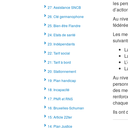
les per
27: Assistance SNCB
d’actio
26: Cté germanophone
Au nive
fédérée
25: Bien-être Flandre
Les mem
24: Etats de santé
suivant
23: Indépendants
La
22: Tarif social
L
L’
21: Tarif à bord
L
20: Stationnement
Au nive
19: Plan handicap
personn
des mes
18: Incapacité
renforc
17: PNR et RNS
chaque 
16: Bruxelles-Schuman
Ils ont
15: Article 22ter
14: Plan Justice