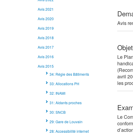
Avis 2021
Dema
Avis 2020
Avis re
Avis 2019
Avis 2018
Objet
Avis 2017
Le Plan
Avis 2016
handica
Avis 2015
(Recomm
34: Régie des Bâtiments
avril 20
les pro
33: Allocations PH
32: INAMI
31: Aidants proches
Exa
30: SNCB
Le Com
29: Gare de Louvain
conform
d’actio
28: Accessibilité internet