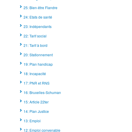
25: Bien-être Flandre
24: Etats de santé
23: Indépendants
22: Tarif social
21: Tarif à bord
20: Stationnement
19: Plan handicap
18: Incapacité
17: PNR et RNS
16: Bruxelles-Schuman
15: Article 22ter
14: Plan Justice
13: Emploi
12: Emploi convenable