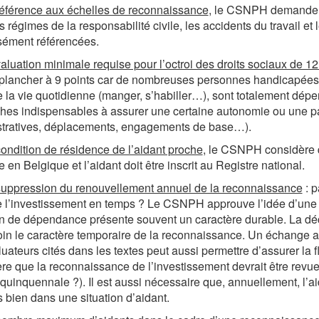
référence aux échelles de reconnaissance
, le CSNPH demande a
s régimes de la responsabilité civile, les accidents du travail et
sément référencées.
valuation minimale requise pour l’octroi des droits sociaux de 12
e plancher à 9 points car de nombreuses personnes handicapées, 
 la vie quotidienne (manger, s’habiller…), sont totalement dép
es indispensables à assurer une certaine autonomie ou une par
stratives, déplacements, engagements de base…).
condition de résidence de l’aidant proche
, le CSNPH considère q
e en Belgique et l’aidant doit être inscrit au Registre national.
suppression du renouvellement annuel de la reconnaissance
: p
e l’investissement en temps ? Le CSNPH approuve l’idée d’une
on de dépendance présente souvent un caractère durable. La dé
in le caractère temporaire de la reconnaissance. Un échange a
luateurs cités dans les textes peut aussi permettre d’assurer l
re que la reconnaissance de l’investissement devrait être revue
(quinquennale ?). Il est aussi nécessaire que, annuellement, l’ai
s bien dans une situation d’aidant.