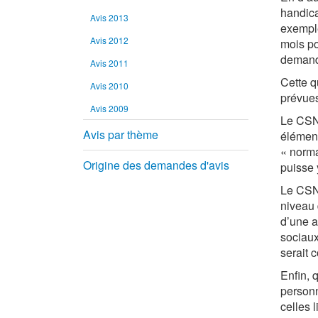
handica
Avis 2013
exemple
Avis 2012
mois po
demand
Avis 2011
Cette q
Avis 2010
prévues 
Avis 2009
Le CSNP
Avis par thème
élément
« norma
Origine des demandes d'avis
puisse 
Le CSNP
niveau 
d’une a
sociaux
serait 
Enfin, 
personn
celles 