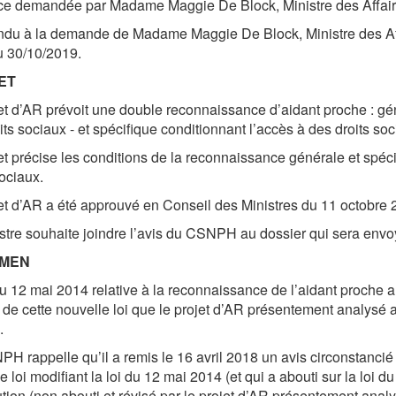
ce demandée par Madame Maggie De Block, Ministre des Affaire
ndu à la demande de Madame Maggie De Block, Ministre des Affa
du 30/10/2019.
ET
et d’AR prévoit une double reconnaissance d’aidant proche : génér
its sociaux - et spécifique conditionnant l’accès à des droits soc
et précise les conditions de la reconnaissance générale et spéci
sociaux.
et d’AR a été approuvé en Conseil des Ministres du 11 octobre 
stre souhaite joindre l’avis du CSNPH au dossier qui sera envo
MEN
du 12 mai 2014 relative à la reconnaissance de l’aidant proche a 
 de cette nouvelle loi que le projet d’AR présentement analysé 
.
H rappelle qu’il a remis le 16 avril 2018 un avis circonstanci
de loi modifiant la loi du 12 mai 2014 (et qui a abouti sur la loi 
tion (non abouti et révisé par le projet d’AR présentement ana