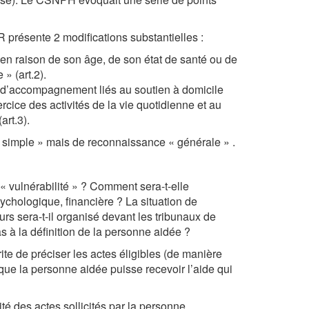
AR présente 2 modifications substantielles :
 en raison de son âge, de son état de santé ou de
» (art.2).
s d’accompagnement liés au soutien à domicile
rcice des activités de la vie quotidienne et au
art.3).
 simple » mais de reconnaissance « générale » .
 « vulnérabilité » ? Comment sera-t-elle
sychologique, financière ? La situation de
rs sera-t-il organisé devant les tribunaux de
s à la définition de la personne aidée ?
rite de préciser les actes éligibles (de manière
ue la personne aidée puisse recevoir l’aide qui
ité des actes sollicités par la personne