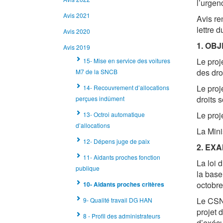
l’urgen
Avis 2021
Avis re
lettre 
Avis 2020
1. OBJ
Avis 2019
Le proj
15- Mise en service des voitures
des dro
M7 de la SNCB
Le proj
14- Recouvrement d’allocations
droits 
perçues indûment
Le proj
13- Octroi automatique
d’allocations
La Mini
12- Dépens juge de paix
2.
EXA
11- Aidants proches fonction
La loi 
publique
la base
octobre
10- Aidants proches critères
Le CSNP
9- Qualité travail DG HAN
projet 
8 - Profil des administrateurs
d’exécu