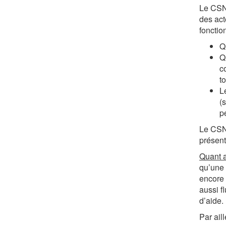
Le CSNP
des act
fonctio
Q
Qu
c
t
L
(s
p
Le CSNP
présent
Quant a
qu’une 
encore 
aussi f
d’aide.
Par ail