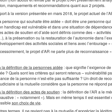
tion, manquements et recommandations quant aux 2 projets.
port à la version présentée en mars 2018, le projet actuel de l’
a personne qui souhaite être aidée « doit être une personne qui
on handicap est vulnérable et dans une situation de dépendance 
es actes de soutien et d’aide sont définis comme des « activité
…), à la préservation ou la restauration de l’autonomie dans l’exe
éveloppement des activités sociales et liens avec l’entourage » (
cessoirement, le projet d’AR ne parle plus de reconnaissance «
S
 la définition de la personnes aidée
: que signifie l’exigence de
ée ? Quels sont les critères qui seront retenus – vulnérabilité p
nce de la personne n’est-elle pas suffisante ? Un droit de recou
 judiciaire si la mutuelle considère que la personne ne répond pa
 la définition des actes de soutien
: la définition de l’AR a le mé
austive : « notamment »). Mais en même temps il est essentiel q
ossible
son choix de vie
.
tres termes, il ne revient pas à la mutuelle d’apprécier la légitim