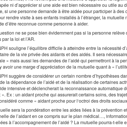
pée ni d’apprécier si une aide est bien nécessaire ou utile au 
, si une personne demande à être aidée pour participer à des co
ur rendre visite à ses enfants installés à l’étranger, la mutuelle
e d’être reconnue comme personne à aider.
uestion ne se pose bien évidemment pas si la personne relève d
par la loi et l’AR.
H souligne l’équilibre difficile à atteindre entre la nécessité d
aire de la vie privée des aidants et des aidés. Il sera nécessai
le » mais aussi les demandes de l’aidé qui permettront à la pers
y avoir une marge d’appréciation de la mutuelle quant à « l’util
H suggère de considérer un certain nombre d’hypothèses dans 
de la dépendance de l’aidé et de la réalisation de certaines activ
ide intensive et déclencherait la reconnaissance automatique du «
 ». Ex : un aidant proche qui assurerait certains soins, des trajet
considéré comme « aidant proche pour l‘octroi des droits sociaux
quelle sera la pondération entre les aides liées à la prévention 
elle de l’aidant en ce compris sur le plan médical…, informati
liées à l’accompagnement de l’aidé ? La mutuelle pourra-t-elle e