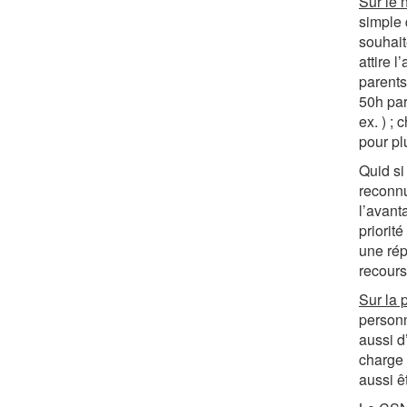
Sur le
simple 
souhait
attire 
parents
50h par
ex. ) ;
pour pl
Quid si
reconnu
l’avant
priorit
une rép
recours
Sur la 
personn
aussi d
charge 
aussi ê