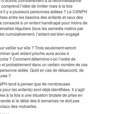
d’octrois (contrairement à la reconnaissance
comprend l’idée de limiter mais à la fois
s’il y a plusieurs personnes aidées ? Le CSNPH
rises entre les besoins des enfants et ceux des
emps consacré à un enfant handicapé pour moins de
ervalles réguliers (tous les samedis matins par
mais cumulativement, l’aidant est bien engagé
ur veiller sur elle ? Trois seulement seront
miner quel aidant proche aura accès à
 proche ? Comment détermine-t-on l’ordre de
iste et probablement dans un certain nombre de cas
a personne aidée. Quid en cas de désaccord, de
urée ?
SNPH tend à penser que de nombreuses
our les enfants) sont déjà identifiées. Il s’agit
es à la fois à une situation brutale de prise en
ande si le délai des 6 semaines ne doit pas
sociaux des mutuelles.