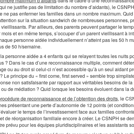
 nombre maximum d’aidants
dans le cadre d’une reconnaissance 
qui ne justifie pas de limitation du nombre d’aidants), le CSNPH 
e ne pas enfermer les familles dans un nombre maximum. Quid 
l’attention sur la situation sandwich de nombreuses personnes, p
 vieillissants. Par ailleurs, des parents peuvent partager le t
 mois et en même temps, s’occuper d’un parent vieillissant à int
 chaque personne aidée individuellement n’atteint pas les 50 h 
us de 50 h/semaine.
 la personne aidée a 4 enfants qui se relayent toutes les nuits po
s ? Dans le cas d’une reconnaissance multiple, comment déter
age ou au droit si celui-ci n’est accessible qu’à un seul aidant
é ? Le principe du « first come, first served » semble trop simpl
onse non satisfaisante par rapport aux véritables besoins de l
 ou de médiation ? Quid lorsque les besoins évoluent dans la d
procédure de reconnaissance et de l’obtention des droits
, le C
es présentant une perte d’autonomie de 12 points (et conditions p
’évaluer le temps de l’investissement face aux familles confronté
et de réorganisation familiale encore à créer. Le CSNPH se dem
tre prévu pour les équipes pluridisciplinaires et les assistants 