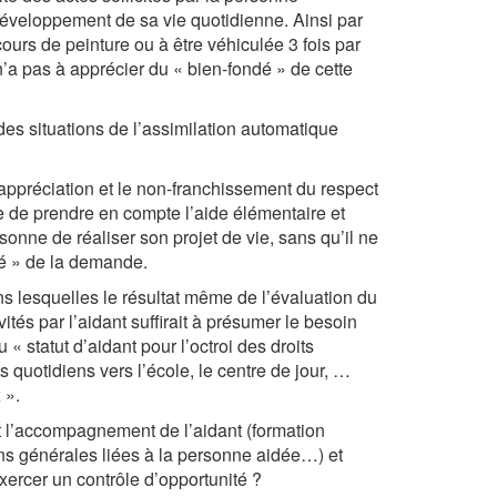
développement de sa vie quotidienne. Ainsi par
urs de peinture ou à être véhiculée 3 fois par
 n’a pas à apprécier du « bien-fondé » de cette
es situations de l’assimilation automatique
’appréciation et le non-franchissement du respect
re de prendre en compte l’aide élémentaire et
onne de réaliser son projet de vie, sans qu’il ne
ité » de la demande.
lesquelles le résultat même de l’évaluation du
ités par l’aidant suffirait à présumer le besoin
 statut d’aidant pour l’octroi des droits
s quotidiens vers l’école, le centre de jour, …
 ».
et l’accompagnement de l’aidant (formation
ons générales liées à la personne aidée…) et
xercer un contrôle d’opportunité ?