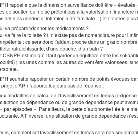
H rappelle que la dimension surveillance doit être « évaluée » d
es de soutien qui ne se prêtent pas à la valorisation financière ni
ns définies (médecin, infirmier, aide familiale…) et d’autres plus 
ui va préparer/donner les médicaments ?
i va faire la toilette ? il n’existe pas de nomenclature pour l’infi
ompétente ; ce sera donc l’aidant proche dans un grand nombre
oilette rafraichissante, d’une douche, d’un bain ?
e CSNPH estime qu’il faut garder un équilibre entre les solidarit
ociété) ; les unes comme les autres doivent être valorisées, sinon
ersonne.
H souhaite rappeler un certain nombre de points évoqués dan
 projet d’AR n’apporte toujours pas de réponse :
ux modalités de calcul de l’investissement en temps (exigence
situation de dépendance ou de grande dépendance peut avoir une
« par épisodes ». Par ailleurs, la perte d’autonomie liée à la ma
luctuante. A l’inverse, une situation de grande dépendance n’est
leurs, comment cet investissement en temps sera non seulement