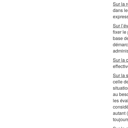
Sur la 
dans le
expres
Sur l’é
fixer l
base de
démarch
admini
Sur la 
effectiv
Sur la 
celle d
situati
au beso
les éva
considè
autant 
toujour