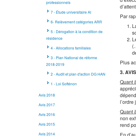
professionnels
d’atten
7 - Étude universitaire AI
Par rap
6- Relèvement catégories ARR
L
5 - Dérogation à la condition de
s
résidence
L
(
4 - Allocations familiales
d
3 - Plan National de réforme
Plus ac
2018-2019
3. AVI
2 - Audit et plan d'action DG HAN
Quant à
1 - Loi Softénon
appréci
dépenda
Avis 2018
l’ordre
Avis 2017
Quant à
Avis 2016
non exh
Avis 2015
rend p
Avis 2014
En d’au