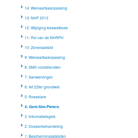
14: Welvaartsaanpassing
13: NHP 2013
12: Wijziging kieswetboek
11: Rol van de NHRPH
10: Zoneraadslid
9: Welvaartsaanpassing
8: SMS nooddiensten
7: Aanwervingen
6: Art 22ter grondwet
5: Roeselare
4: Gent-Sint-Pieters
3: Informatietegels
2: Dossierbehandeling
1: Beschermingsstatuten