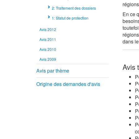
régions
2: Traitement des dossiers
En ce q
1: Statut de protection
besoins
toutefo
Avis 2012
régions
Avis 2011
dans le 
Avis 2010
Avis 2009
Avis 
Avis par thème
P
P
Origine des demandes d'avis
P
P
P
P
P
P
c
P