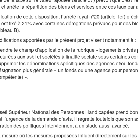
 et arrête la répartition des biens et services entre ces taux par 
cation de cette disposition, l’arrêté royal n°20 (article 1er) préc
 est fixé à 21% avec certaines dérogations prévues pour des bie
bleau B).
ifications apportées par le présent projet visent notamment à :
tendre le champ d’application de la rubrique «logements privés 
acturées aux asbl et sociétés à finalité sociale sous certaines con
upprimer les dénominations spécifiques des agences et/ou fon
ésignation plus générale « un fonds ou une agence pour person
ompétente) ».
eil Supérieur National des Personnes Handicapées prend bonn
t l’urgence de la demande d’avis. Il regrette toutefois que son 
ration des politiques interviennent à un stade aussi avancé.
 mesure où les mesures proposées influent directement sur les