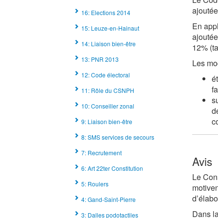
ajoutée
16: Elections 2014
En appli
15: Leuze-en-Hainaut
ajoutée
14: Liaison bien-être
12% (ta
13: PNR 2013
Les mod
12: Code électoral
é
f
11: Rôle du CSNPH
s
10: Conseiller zonal
d
c
9: Liaison bien-être
8: SMS services de secours
7: Recrutement
Avis
6: Art 22ter Constitution
Le Cons
5: Roulers
motiven
d’élabo
4: Gand-Saint-Pierre
Dans la
3: Dalles podotactiles