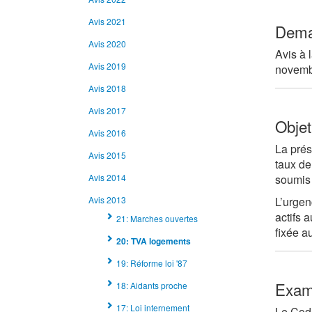
Avis 2021
Dema
Avis 2020
Avis à 
Avis 2019
novemb
Avis 2018
Avis 2017
Objet
Avis 2016
La prés
Avis 2015
taux de
Avis 2014
soumis 
Avis 2013
L’urgen
actifs 
21: Marches ouvertes
fixée a
20: TVA logements
19: Réforme loi '87
Exa
18: Aidants proche
17: Loi internement
Le Code 