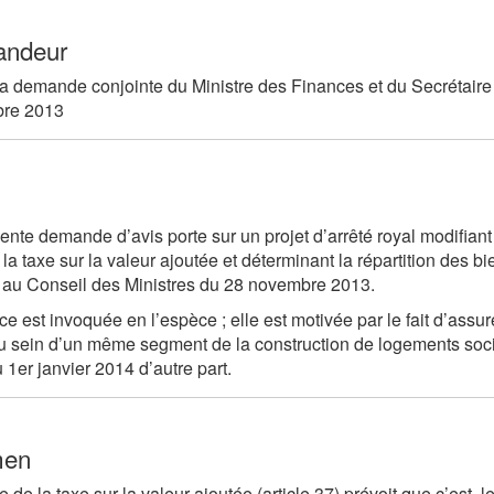
ndeur
la demande conjointe du Ministre des Finances et du Secrétair
re 2013
ente demande d’avis porte sur un projet d’arrêté royal modifiant l
 la taxe sur la valeur ajoutée et déterminant la répartition des b
au Conseil des Ministres du 28 novembre 2013.
ce est invoquée en l’espèce ; elle est motivée par le fait d’assur
au sein d’un même segment de la construction de logements socia
u 1er janvier 2014 d’autre part.
men
de la taxe sur la valeur ajoutée (article 37) prévoit que c’est le 