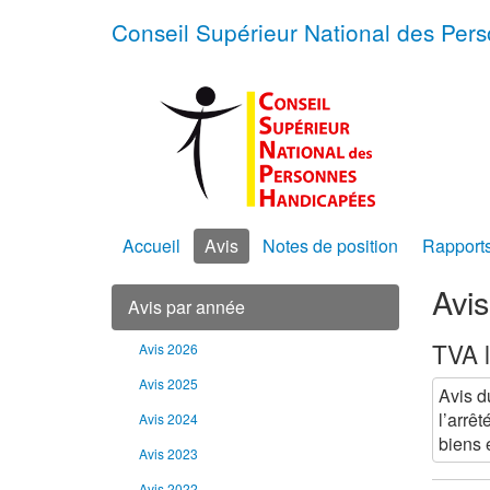
Conseil Supérieur National des Pe
Accueil
Avis
Notes de position
Rapport
Avi
Avis par année
TVA l
Avis 2026
Avis 2025
Avis d
l’arrêt
Avis 2024
biens 
Avis 2023
Avis 2022