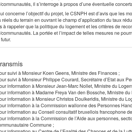
/communautés, il s’interroge à propos d’une éventuelle concerta
ui concerne l’objectif du projet, le CSNPH est d’avis que les m
 réels du terrain en ouvrant le champ d’application du taux réduit
is à rappeler que la politique du logement et les critères de rec
/communautés. La portée et l’impact de telles mesures ne pourro
futur.
transmis
our suivi à Monsieur
Koen Geens
, Ministre des Finances ;
our suivi à Monsieur Philippe Courard, Secrétaire d’Etat aux 
our information à Monsieur Jean-Marc Nollet, Ministre du Loge
our information à Madame
Freya Van den Bossche
, Ministre d
our information à Monsieur Christos Doulkeridis, Ministre du L
our information à la Commission wallonne des Personnes Hand
our information au Conseil consultatif bruxellois francophone de
our information à la Commission de l’Aide aux personnes, sec
ommunautaire Commune ;
our information au Centre de l’Egalité des Chances et de la Lutte