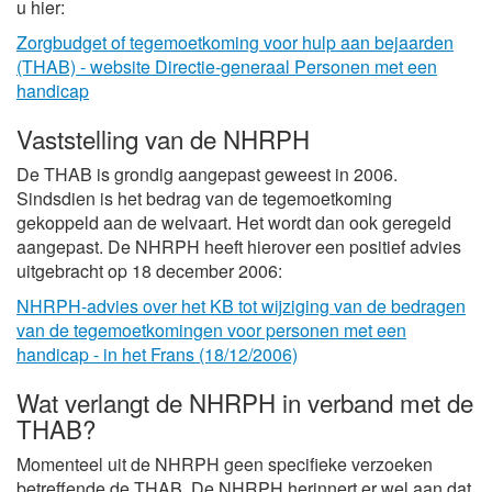
u hier:
Zorgbudget of tegemoetkoming voor hulp aan bejaarden
(THAB) - website Directie-generaal Personen met een
handicap
Vaststelling van de NHRPH
De THAB is grondig aangepast geweest in 2006.
Sindsdien is het bedrag van de tegemoetkoming
gekoppeld aan de welvaart. Het wordt dan ook geregeld
aangepast. De NHRPH heeft hierover een positief advies
uitgebracht op 18 december 2006:
NHRPH-advies over het KB tot wijziging van de bedragen
van de tegemoetkomingen voor personen met een
handicap - in het Frans (18/12/2006)
Wat verlangt de NHRPH in verband met de
THAB?
Momenteel uit de NHRPH geen specifieke verzoeken
betreffende de THAB. De NHRPH herinnert er wel aan dat