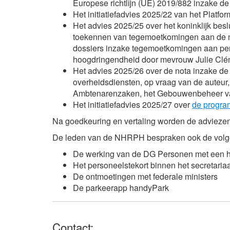
Europese richtlijn (UE) 2019/882 inzake de
Het initiatiefadvies 2025/22 van het Platf
Het advies 2025/25 over het koninklijk bes
toekennen van tegemoetkomingen aan de min
dossiers inzake tegemoetkomingen aan per
hoogdringendheid door mevrouw Julie Clé
Het advies 2025/26 over de nota inzake de
overheidsdiensten, op vraag van de auteur
Ambtenarenzaken, het Gebouwenbeheer van
Het initiatiefadvies 2025/27 over
de progra
Na goedkeuring en vertaling worden de advieze
De leden van de NHRPH bespraken ook de volg
De werking van de DG Personen met een 
Het personeelstekort binnen het secretar
De ontmoetingen met federale ministers
De parkeerapp handyPark
Contact: