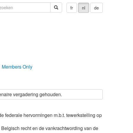
oeken
zoeken
fr
nl
de
Members Only
enaire vergadering gehouden.
 federale hervormingen m.b.t. tewerkstelling op
 Belgisch recht en de vankrachtwording van de