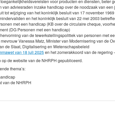
 toegankelijkheidsvereisten voor producten en diensten, beter 
orm van adviesraden inzake handicap over de noodzaak van een ju
luit tot wijziging van het koninklijk besluit van 17 november 1
dervaliden en het koninklijk besluit van 22 mei 2003 betreff
sonen met een handicap (KB over de circulaire cheque, voorhe
ment (DG Personen met een handicap)
 hervorming van de tewerkstellingspolitiek van personen met e
, mevrouw Vanessa Matz, Minister van Modernisering van de Ove
 de Staat, Digitalisering en Wetenschapsbeleid
mmawet van 18 juli 2025
en het zomerakkoord van de regering 
n op de website van de NHRPH gepubliceerd.
ende thema’s:
handicap
iaat van de NHRPH