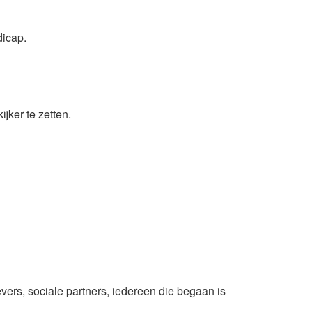
dicap.
jker te zetten.
evers, sociale partners, iedereen die begaan is