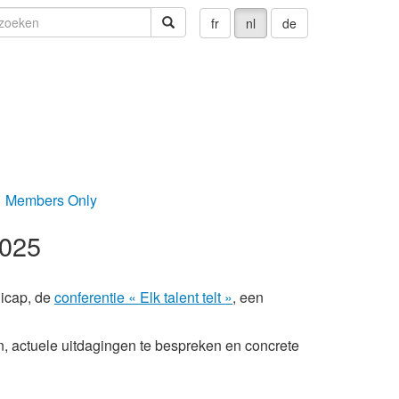
oeken
zoeken
fr
nl
de
Members Only
2025
icap, de
conferentie « Elk talent telt »
, een
n, actuele uitdagingen te bespreken en concrete