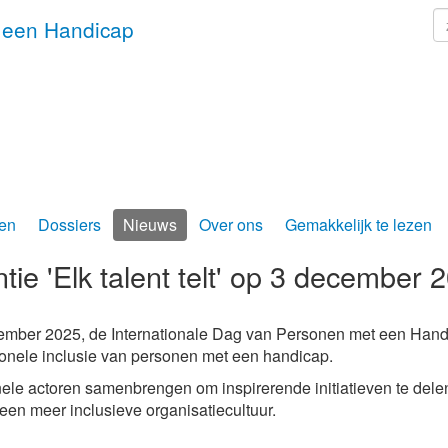
z
 een Handicap
en
Dossiers
Nieuws
Over ons
Gemakkelijk te lezen
ie 'Elk talent telt' op 3 december 
ember 2025, de Internationale Dag van Personen met een Hand
ionele inclusie van personen met een handicap.
onele actoren samenbrengen om inspirerende initiatieven te dele
 een meer inclusieve organisatiecultuur.