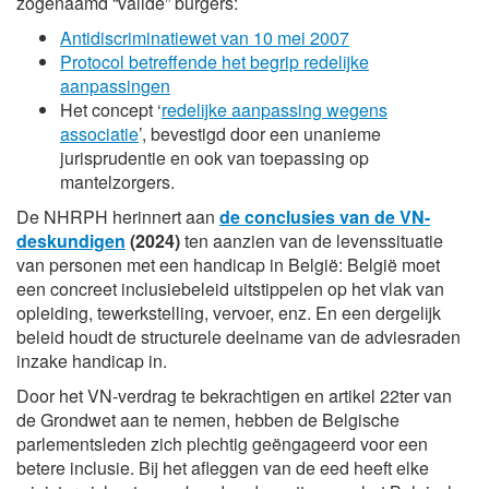
zogenaamd “valide” burgers:
Antidiscriminatiewet van 10 mei 2007
Protocol betreffende het begrip redelijke
aanpassingen
Het concept ‘
redelijke aanpassing wegens
associatie
’, bevestigd door een unanieme
jurisprudentie en ook van toepassing op
mantelzorgers.
De NHRPH herinnert aan
de conclusies van de VN-
deskundigen
(2024)
ten aanzien van de levenssituatie
van personen met een handicap in België: België moet
een concreet inclusiebeleid uitstippelen op het vlak van
opleiding, tewerkstelling, vervoer, enz. En een dergelijk
beleid houdt de structurele deelname van de adviesraden
inzake handicap in.
Door het VN-verdrag te bekrachtigen en artikel 22ter van
de Grondwet aan te nemen, hebben de Belgische
parlementsleden zich plechtig geëngageerd voor een
betere inclusie. Bij het afleggen van de eed heeft elke