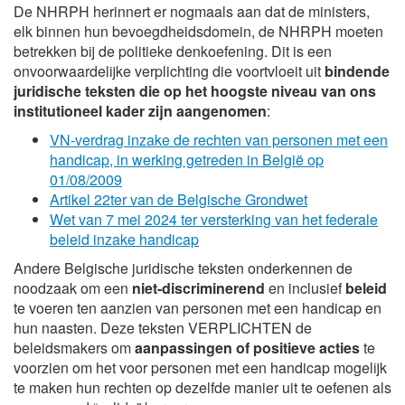
De NHRPH herinnert er nogmaals aan dat de ministers,
elk binnen hun bevoegdheidsdomein, de NHRPH moeten
betrekken bij de politieke denkoefening. Dit is een
onvoorwaardelijke verplichting die voortvloeit uit
bindende
juridische teksten die op het hoogste niveau van ons
institutioneel kader zijn aangenomen
:
VN-verdrag inzake de rechten van personen met een
handicap, in werking getreden in België op
01/08/2009
Artikel 22ter van de Belgische Grondwet
Wet van 7 mei 2024 ter versterking van het federale
beleid inzake handicap
Andere Belgische juridische teksten onderkennen de
noodzaak om een
niet-discriminerend
en inclusief
beleid
te voeren ten aanzien van personen met een handicap en
hun naasten. Deze teksten VERPLICHTEN de
beleidsmakers om
aanpassingen of positieve
acties
te
voorzien om het voor personen met een handicap mogelijk
te maken hun rechten op dezelfde manier uit te oefenen als