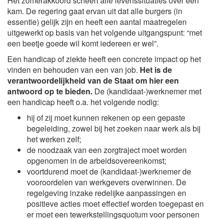
Het zomerakkoord scheert alle levenssituaties over één
kam. De regering gaat ervan uit dat alle burgers (in
essentie) gelijk zijn en heeft een aantal maatregelen
uitgewerkt op basis van het volgende uitgangspunt: “met
een beetje goede wil komt iedereen er wel”.
Een handicap of ziekte heeft een concrete impact op het
vinden en behouden van een van job.
Het is de
verantwoordelijkheid van de Staat om hier een
antwoord op te bieden.
De (kandidaat-)werknemer met
een handicap heeft o.a. het volgende nodig:
hij of zij moet kunnen rekenen op een gepaste
begeleiding, zowel bij het zoeken naar werk als bij
het werken zelf;
de noodzaak van een zorgtraject moet worden
opgenomen in de arbeidsovereenkomst;
voortdurend moet de (kandidaat-)werknemer de
vooroordelen van werkgevers overwinnen. De
regelgeving inzake redelijke aanpassingen en
positieve acties moet effectief worden toegepast en
er moet een tewerkstellingsquotum voor personen