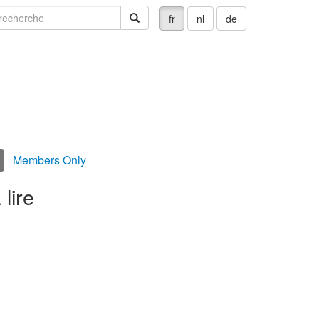
echerche
recherche
fr
nl
de
Members Only
lire