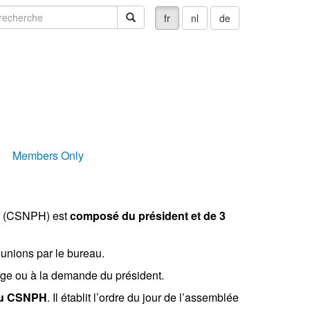
echerche
recherche
fr
nl
de
Members Only
s (CSNPH) est
composé du président et de 3
éunions par le bureau.
ige ou à la demande du président.
 du CSNPH
. Il établit l’ordre du jour de l’assemblée