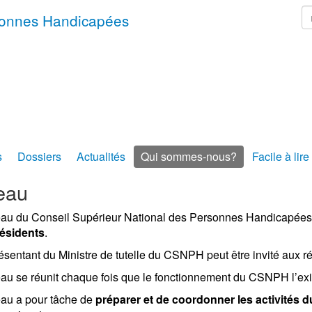
r
rsonnes Handicapées
s
Dossiers
Actualités
Qui sommes-nous?
Facile à lire
eau
eau du Conseil Supérieur National des Personnes Handicapée
résidents
.
ésentant du Ministre de tutelle du CSNPH peut être invité aux r
au se réunit chaque fois que le fonctionnement du CSNPH l’ex
au a pour tâche de
préparer et de coordonner les activités