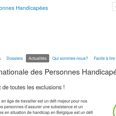
r
rsonnes Handicapées
s
Dossiers
Actualités
Qui sommes-nous?
Facile à lire
rnationale des Personnes Handicap
t de toutes les exclusions !
 en âge de travailler
est un défi majeur
pour nos
es personnes d’assurer une subs
istance et
un
nes
en situation de
handicap en Belgique
est un défi