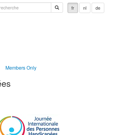
echerche
recherche
fr
nl
de
Members Only
ées