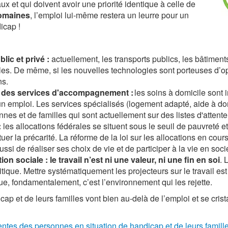
aux
et qui
doivent
avoir une priorité identique à celle de
domaines
, l’emploi lui-même restera un leurre pour un
icap !
blic et privé :
actuellement, les transports publics, les bâtiments 
les. De même, si les nouvelles technologies sont porteuses d’op
ns.
et des services d'accompagnement :
les soins à domicile sont i
un emploi. Les services spécialisés (logement adapté, aide à do
nnes et de familles qui sont actuellement sur des listes d'attent
:
les allocations fédérales se situent sous le seuil de pauvreté 
la précarité. La réforme de la loi sur les allocations en cours
ssi de réaliser ses choix de vie et de participer à la vie en soci
tion sociale :
le travail n’est ni une valeur, ni une fin en soi
.
L
olitique. Mettre systématiquement les projecteurs sur le travail 
e, fondamentalement, c’est l’environnement qui les rejette.
ap et de leurs familles vont bien au-delà de l’emploi et se crist
entes des personnes en situation de handicap et de leurs famill