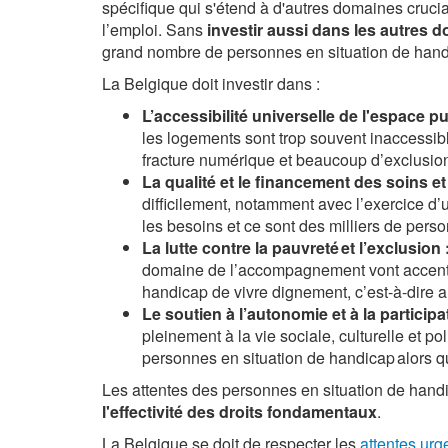
spécifique qui
s'étend à d'autres domaines cruci
l’emploi
. Sans
investir aussi
dans
les autres 
grand nombre de personnes en situation de
hand
La Belgique doit investir dans :
L’accessibilité universelle de l'espace pu
les logements sont trop souvent inaccessib
fracture numérique et beaucoup d’exclusio
La qualité et le financement des soins 
difficilement, notamment avec l’exercice d’
les besoins et ce sont des milliers de perso
La lutte contre la pauvreté et l’exclusion 
domaine de l’accompagnement vont accentuer 
handicap de vivre dignement, c’est-à-dire au
Le soutien à l’autonomie et à la participa
pleinement à la vie sociale, culturelle et p
personnes en situation de handicap alors qu
Les attentes des personnes en situation de handic
l'
e
ffectivité des droits fondamentaux
.
La Belgique se doit de respecter les
attentes urg