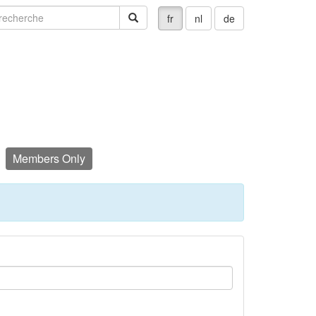
echerche
recherche
fr
nl
de
Members Only