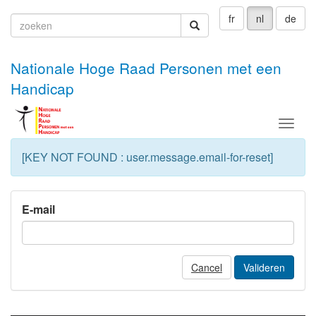
fr
nl
de
zoeken
zoeken
Nationale Hoge Raad Personen met een
Handicap
Menu
[KEY NOT FOUND : user.message.email-for-reset]
E-mail
Cancel