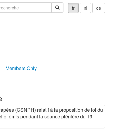
echerche
recherche
fr
nl
de
Members Only
e
pées (CSNPH) relatif à la proposition de loi du
elle, émis pendant la séance plénière du 19