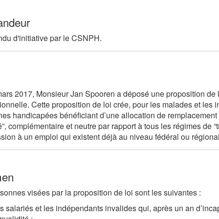
ndeur
ndu d'initiative par le CSNPH.
mars 2017, Monsieur
Jan Spooren
a déposé une proposition de l
ionnelle. Cette proposition de loi crée, pour les malades et les 
es handicapées bénéficiant d’une allocation de remplacement d
é”, complémentaire et neutre par rapport à tous les régimes de “tr
sion à un emploi qui existent déjà au niveau fédéral ou régional
men
sonnes visées par la proposition de loi sont les suivantes :
es salariés et les indépendants invalides qui, après un an d’inca
invalidité ;