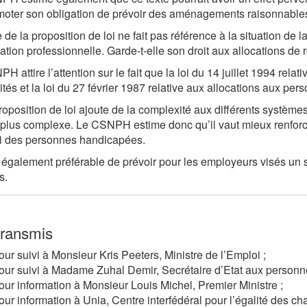
oter son obligation de prévoir des aménagements raisonnable
e de la proposition de loi ne fait pas référence à la situation de
ration professionnelle. Garde-t-elle son droit aux allocations d
 attire l’attention sur le fait que la loi du 14 juillet 1994 relat
tés et la loi du 27 février 1987 relative aux allocations aux pe
roposition de loi ajoute de la complexité aux différents systèmes 
plus complexe. Le CSNPH estime donc qu’il vaut mieux renforce
i des personnes handicapées.
it également préférable de prévoir pour les employeurs visés 
s.
transmis
our suivi à Monsieur
Kris Peeters
, Ministre de l’Emploi ;
our suivi à Madame Zuhal Demir, Secrétaire d’Etat aux personn
our information à Monsieur Louis Michel, Premier Ministre ;
our information à Unia, Centre interfédéral pour l’égalité des ch