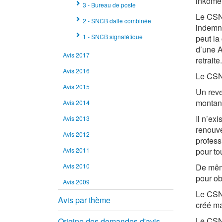
inkome
3 - Bureau de poste
Le CSNP
2 - SNCB dalle combinée
indemni
1 - SNCB signalétique
peut la
d’une A
Avis 2017
retraite.
Avis 2016
Le CSNP
Avis 2015
Un reve
montant
Avis 2014
Il n’ex
Avis 2013
renouve
Avis 2012
profess
Avis 2011
pour to
Avis 2010
De même
pour ob
Avis 2009
Le CSNP
Avis par thème
créé ma
Le CSNP
Origine des demandes d'avis