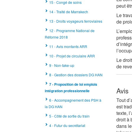
15 - Congé de soins
peut êt
14 - Traité de Marrakech
Le trav
de prol
13 - Droits voyageurs ferroviaires
L’emplo
12 - Programme National de
profess
Réforme 2018
d’intég
11 - Avis montants ARR
l’occup
10 - Projet de circulaire ARR
Le droi
9 - Non-take-up
de reve
8 - Gestion des dossiers DG HAN
7 - Proposition de loi emplois
Avis
intégration professionnelle
Tout d’
6 - Accompagnement des PSH à
est tra
la DG HAN
texte, 
5 - Côté de sortie du train
droit à
dans le
4 - Futur du secrétariat