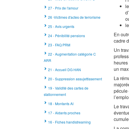
l
27 - Prix de l'amour
d
26 -Victimes d'actes de terrorisme
o
l
25 - Avis urgents
En outr
24 - Pénibilité pensions
cadre d
23 - FAQ PRM
Un trav
22 - Augmentation catégorie C
profess
ARR
heures 
un max
21 - Accueil DG HAN
La rému
20 - Suppression assujettissement
majorée
19 - Validité des cartes de
pécule 
stationnement
l’emplo
18 - Montants AI
Le trav
éventue
17 - Aidants proches
cumuler
16 - Fiches handistreaming
La comb