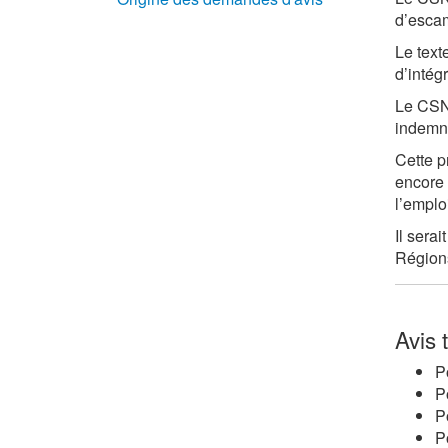
d’escam
Le text
d’intég
Le CSNPH
indemni
Cette p
encore 
l’emplo
Il sera
Région
Avis 
P
P
P
P