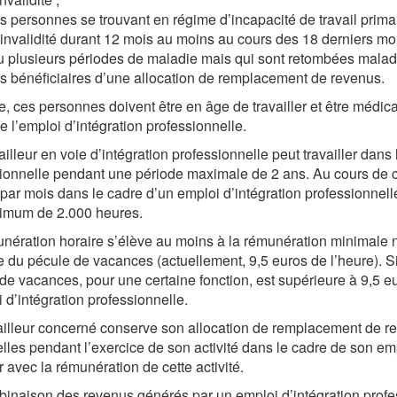
es personnes se trouvant en régime d’incapacité de travail prima
’invalidité durant 12 mois au moins au cours des 18 derniers moi
u plusieurs périodes de maladie mais qui sont retombées malades
es bénéficiaires d’une allocation de remplacement de revenus.
e, ces personnes doivent être en âge de travailler et être médic
e l’emploi d’intégration professionnelle.
ailleur en voie d’intégration professionnelle peut travailler dans
ionnelle pendant une période maximale de 2 ans. Au cours de c
par mois dans le cadre d’un emploi d’intégration professionnell
imum de 2.000 heures.
nération horaire s’élève au moins à la rémunération minimale n
 du pécule de vacances (actuellement, 9,5 euros de l’heure). Si
de vacances, pour une certaine fonction, est supérieure à 9,5 e
i d’intégration professionnelle.
ailleur concerné conserve son allocation de remplacement de r
lles pendant l’exercice de son activité dans le cadre de son empl
 avec la rémunération de cette activité.
inaison des revenus générés par un emploi d’intégration profes