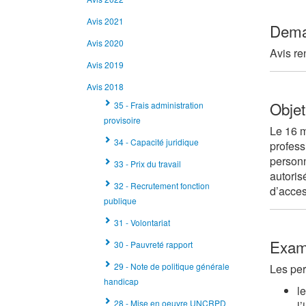
Avis 2021
Dema
Avis 2020
Avis re
Avis 2019
Avis 2018
Objet
35 - Frais administration
provisoire
Le 16 
34 - Capacité juridique
profess
personn
33 - Prix du travail
autoris
32 - Recrutement fonction
d’acces
publique
31 - Volontariat
Exa
30 - Pauvreté rapport
29 - Note de politique générale
Les per
handicap
l
28 - Mise en oeuvre UNCRPD
l’