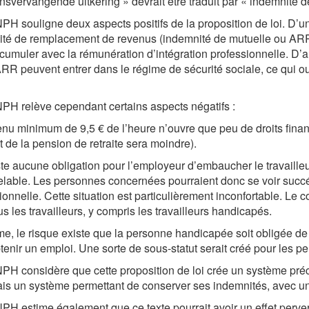
nsvervangende uitkering
» devrait être traduit par « indemnité
H souligne deux aspects positifs de la proposition de loi. D’u
té de remplacement de revenus (indemnité de mutuelle ou ARR) 
 cumuler avec la rémunération d’intégration professionnelle. D’a
RR peuvent entrer dans le régime de sécurité sociale, ce qui o
H relève cependant certains aspects négatifs :
nu minimum de 9,5 € de l’heure n’ouvre que peu de droits financ
 de la pension de retraite sera moindre).
iste aucune obligation pour l’employeur d’embaucher le travaille
lable. Les personnes concernées pourraient donc se voir succéd
ionnelle. Cette situation est particulièrement inconfortable. Le c
us les travailleurs, y compris les travailleurs handicapés.
, le risque existe que la personne handicapée soit obligée de c
tenir un emploi. Une sorte de sous-statut serait créé pour les 
H considère que cette proposition de loi crée un système précair
is un système permettant de conserver ses indemnités, avec un 
H estime également que ce texte pourrait avoir un effet pervers