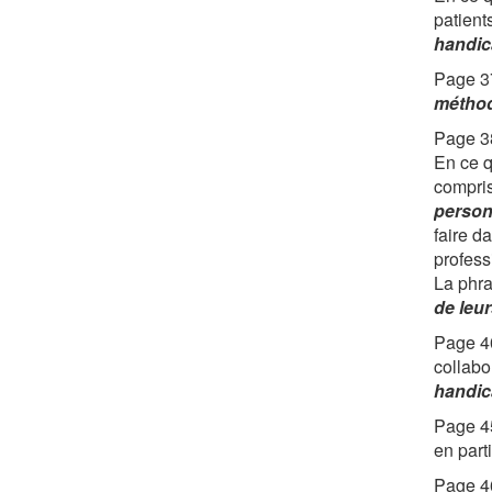
patient
handic
Page 37
méthod
Page 38
En ce q
compris
person
faire d
profess
La phra
de leur
Page 40
collabo
handic
Page 45
en part
Page 46