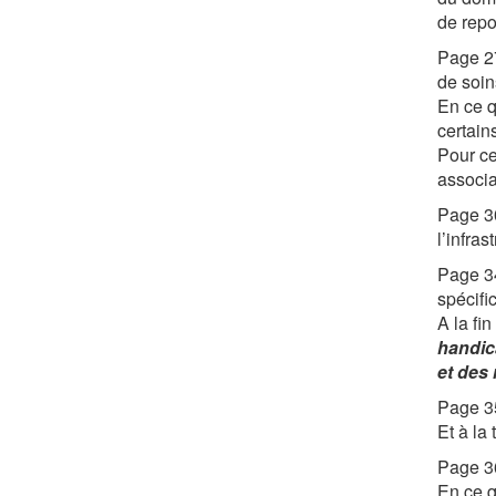
de repo
Page 27
de soin
En ce q
certain
Pour ce
associa
Page 30
l’infras
Page 34
spécifi
A la fi
handic
et des
Page 35
Et à la
Page 36
En ce q