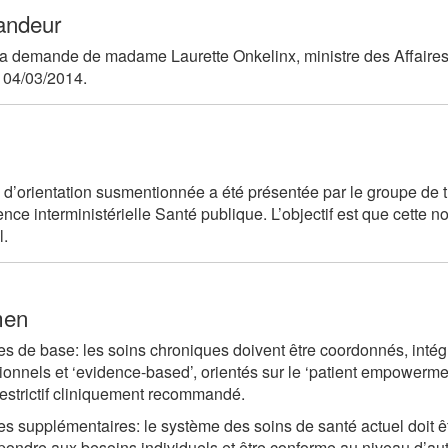
ndeur
la demande de madame Laurette Onkelinx, ministre des Affaires 
 04/03/2014.
 d’orientation susmentionnée a été présentée par le groupe de tr
nce interministérielle Santé publique. L’objectif est que cette n
l.
men
es de base: les soins chroniques doivent être coordonnés, intégr
ionnels et ‘evidence-based’, orientés sur le ‘patient empowermen
estrictif cliniquement recommandé.
es supplémentaires: le système des soins de santé actuel doit être 
pondre aux besoins individuels et être conforme au niveau d’aut