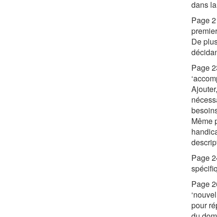
dans la
Page 21
premier
De plus
décidan
Page 23
‘accomp
Ajouter,
nécessa
besoins
Même pa
handica
descrip
Page 24
spécifi
Page 26
‘nouvel
pour ré
du domi