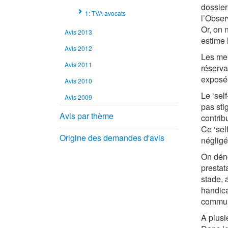
dossier
1: TVA avocats
l’Obser
Or, on 
Avis 2013
estime l
Avis 2012
Les mem
Avis 2011
réserva
exposée
Avis 2010
Le ‘sel
Avis 2009
pas sti
Avis par thème
contrib
Ce ‘sel
Origine des demandes d'avis
négligé
On déno
prestat
stade, 
handica
communi
A plusi