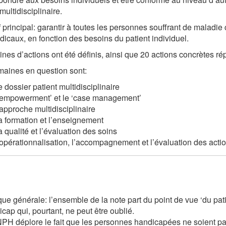
multidisciplinaire.
f principal: garantir à toutes les personnes souffrant de malad
icaux, en fonction des besoins du patient individuel.
nes d’actions ont été définis, ainsi que 20 actions concrètes ré
aines en question sont:
e dossier patient multidisciplinaire
’empowerment’ et le ‘case management’
’approche multidisciplinaire
a formation et l’enseignement
a qualité et l’évaluation des soins
’opérationnalisation, l’accompagnement et l’évaluation des actio
e générale: l’ensemble de la note part du point de vue ‘du patie
icap qui, pourtant, ne peut être oublié.
H déplore le fait que les personnes handicapées ne soient pas