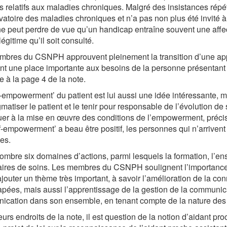
s relatifs aux maladies chroniques. Malgré des insistances rép
vatoire des maladies chroniques et n’a pas non plus été invité 
ne peut perdre de vue qu’un handicap entraîne souvent une affec
égitime qu’il soit consulté.
bres du CSNPH approuvent pleinement la transition d’une ap
nt une place importante aux besoins de la personne présentant 
 à la page 4 de la note.
f-empowerment’ du patient est lui aussi une idée intéressante, mai
gmatiser le patient et le tenir pour responsable de l’évolution de 
uer à la mise en œuvre des conditions de l’empowerment, précis
f-empowerment’ a beau être positif, les personnes qui n’arriven
es.
mbre six domaines d’actions, parmi lesquels la formation, l’en
aires de soins. Les membres du CSNPH soulignent l’importance de
ajouter un thème très important, à savoir l’amélioration de la 
pées, mais aussi l’apprentissage de la gestion de la communicati
cation dans son ensemble, en tenant compte de la nature des l
eurs endroits de la note, il est question de la notion d’aidant pro