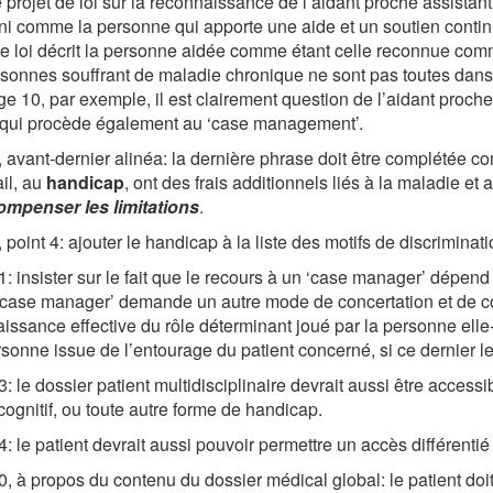
 projet de loi sur la reconnaissance de l’aidant proche assista
ini comme la personne qui apporte une aide et un soutien conti
de loi décrit la personne aidée comme étant celle reconnue co
sonnes souffrant de maladie chronique ne sont pas toutes da
ge 10, par exemple, il est clairement question de l’aidant proch
 qui procède également au ‘case management’.
 avant-dernier alinéa: la dernière phrase doit être complétée co
ail, au
handicap
, ont des frais additionnels liés à la maladie et 
ompenser les limitations
.
 point 4: ajouter le handicap à la liste des motifs de discriminati
: insister sur le fait que le recours à un ‘case manager’ dépend 
‘case manager’ demande un autre mode de concertation et de coo
issance effective du rôle déterminant joué par la personne ell
sonne issue de l’entourage du patient concerné, si ce dernier le
: le dossier patient multidisciplinaire devrait aussi être acces
 cognitif, ou toute autre forme de handicap.
: le patient devrait aussi pouvoir permettre un accès différentié
, à propos du contenu du dossier médical global: le patient doit 