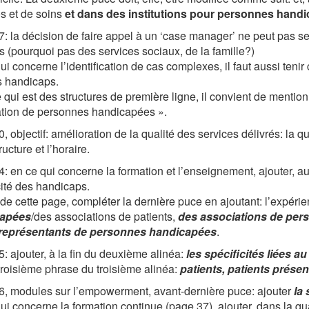
s et de soins
et dans des institutions pour personnes hand
: la décision de faire appel à un ‘case manager’ ne peut pas seul
s (pourquoi pas des services sociaux, de la famille?)
ui concerne l’identification de cas complexes, il faut aussi tenir 
s handicaps.
 qui est des structures de première ligne, il convient de mentio
tion de personnes handicapées ».
, objectif: amélioration de la qualité des services délivrés: la qu
tructure et l’horaire.
: en ce qui concerne la formation et l’enseignement, ajouter, a
cité des handicaps.
n de cette page, compléter la dernière puce en ajoutant: l’expéri
apées
/des associations de patients,
des associations de pe
 représentants de personnes handicapées
.
: ajouter, à la fin du deuxième alinéa:
les spécificités liées a
 troisième phrase du troisième alinéa:
patients, patients prése
, modules sur l’empowerment, avant-dernière puce: ajouter
la 
ui concerne la formation continue (page 37), ajouter, dans la qu