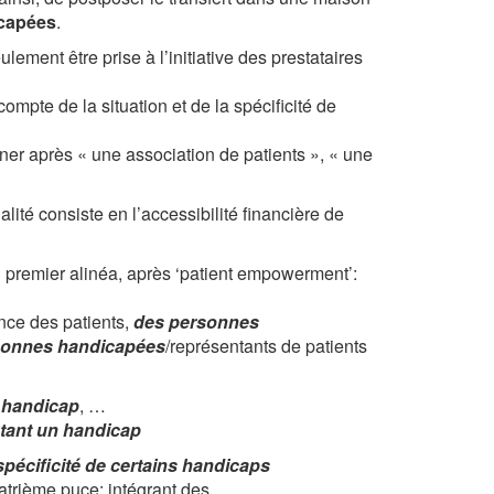
icapées
.
ement être prise à l’initiative des prestataires
compte de la situation et de la spécificité de
nner après « une association de patients », « une
alité consiste en l’accessibilité financière de
u premier alinéa, après ‘patient empowerment’:
ence des patients,
des personnes
rsonnes handicapées
/représentants de patients
u handicap
, …
ntant un handicap
spécificité de certains handicaps
atrième puce: intégrant des