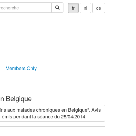
echerche
recherche
fr
nl
de
Members Only
en Belgique
 soins aux malades chroniques en Belgique”. Avis
émis pendant la séance du 28/04/2014.