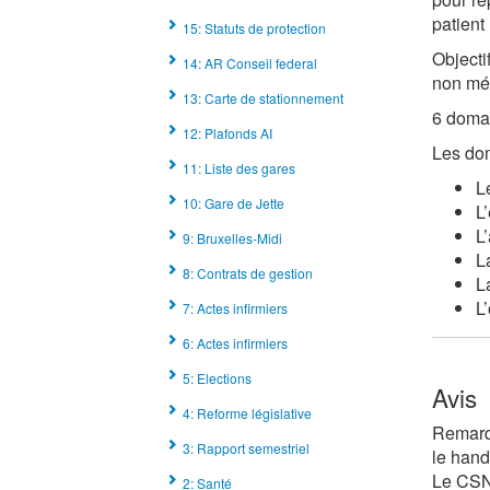
patient 
15: Statuts de protection
Objecti
14: AR Conseil federal
non méd
13: Carte de stationnement
6 domai
12: Plafonds AI
Les dom
11: Liste des gares
L
10: Gare de Jette
L
L
9: Bruxelles-Midi
L
8: Contrats de gestion
L
L
7: Actes infirmiers
6: Actes infirmiers
5: Elections
Avis
4: Reforme législative
Remarqu
3: Rapport semestriel
le hand
Le CSNP
2: Santé