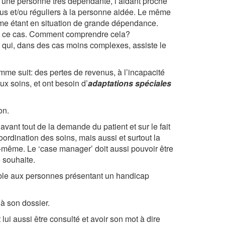
nt une personne très dépendante, l’aidant proche
nus et/ou réguliers à la personne aidée. Le même
mme étant en situation de grande dépendance.
ns ce cas. Comment comprendre cela?
e qui, dans des cas moins complexes, assiste le
mme suit: des pertes de revenus, à l’incapacité
aux soins, et ont besoin d’
adaptations spéciales
on.
avant tout de la demande du patient et sur le fait
rdination des soins, mais aussi et surtout la
e-même. Le ‘case manager’ doit aussi pouvoir être
 souhaite.
sible aux personnes présentant un handicap
 à son dossier.
lui aussi être consulté et avoir son mot à dire