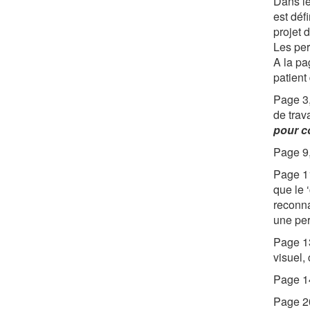
Dans le
est déf
projet 
Les per
A la pa
patient
Page 3,
de trav
pour c
Page 9,
Page 11
que le 
reconna
une per
Page 13
visuel,
Page 14
Page 20