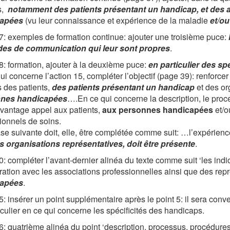
s,
notamment des patients présentant un handicap, et des 
apées
(vu leur connaissance et expérience de la maladie
et/o
: exemples de formation continue: ajouter une troisième puce:
es de communication qui leur sont propres
.
: formation, ajouter à la deuxième puce:
en particulier des sp
ui concerne l’action 15, compléter l’objectif (page 39): renforcer 
 des patients,
des patients présentant un handicap
et des or
nes handicapées
….En ce qui concerne la description, le proc
avantage appel aux patients,
aux personnes handicapées
et/o
ionnels de soins.
se suivante doit, elle, être complétée comme suit: …l’expérienc
s organisations représentatives, doit être présente
.
: compléter l’avant-dernier alinéa du texte comme suit ‘les indi
ration avec les associations professionnelles ainsi que des rep
apées
.
: insérer un point supplémentaire après le point 5: il sera conve
iculier en ce qui concerne les spécificités des handicaps.
: quatrième alinéa du point ‘description, processus, procédures, 