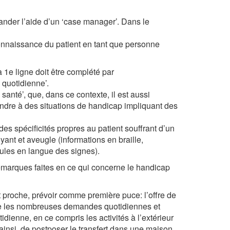
ander l’aide d’un ‘case manager’. Dans le
connaissance du patient en tant que personne
a 1e ligne doit être complété par
 quotidienne’.
 santé’, que, dans ce contexte, il est aussi
ndre à des situations de handicap impliquant des
es spécificités propres au patient souffrant d’un
yant et aveugle (informations en braille,
sules en langue des signes).
remarques faites en ce qui concerne le handicap
t proche, prévoir comme première puce: l’offre de
aire les nombreuses demandes quotidiennes et
ienne, en ce compris les activités à l’extérieur
 ainsi, de postposer le transfert dans une maison