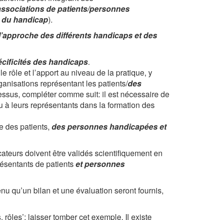
associations de patients/personnes
u du handicap
).
l’approche des différents handicaps et des
écificités des handicaps
.
le rôle et l’apport au niveau de la pratique, y
ganisations représentant les patients/
des
essus, compléter comme suit: il est nécessaire de
u à leurs représentants dans la formation des
e des patients,
des personnes handicapées et
cateurs doivent être validés scientifiquement en
résentants de patients
et personnes
nu qu’un bilan et une évaluation seront fournis,
rôles’: laisser tomber cet exemple. Il existe