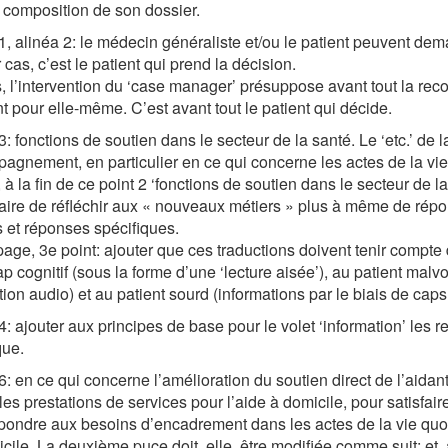
 composition de son dossier.
, alinéa 2: le médecin généraliste et/ou le patient peuvent dem
 cas, c’est le patient qui prend la décision.
, l’intervention du ‘case manager’ présuppose avant tout la re
t pour elle-même. C’est avant tout le patient qui décide.
: fonctions de soutien dans le secteur de la santé. Le ‘etc.’ de l
agnement, en particulier en ce qui concerne les actes de la vie
 à la fin de ce point 2 ‘fonctions de soutien dans le secteur de la
ire de réfléchir aux « nouveaux métiers » plus à même de répo
 et réponses spécifiques.
ge, 3e point: ajouter que ces traductions doivent tenir compte d
p cognitif (sous la forme d’une ‘lecture aisée’), au patient malvo
tion audio) et au patient sourd (informations par le biais de cap
: ajouter aux principes de base pour le volet ‘information’ les 
que.
: en ce qui concerne l’amélioration du soutien direct de l’aidan
les prestations de services pour l’aide à domicile, pour satisf
pondre aux besoins d’encadrement dans les actes de la vie quotid
cile. La deuxième puce doit, elle, être modifiée comme suit: et,