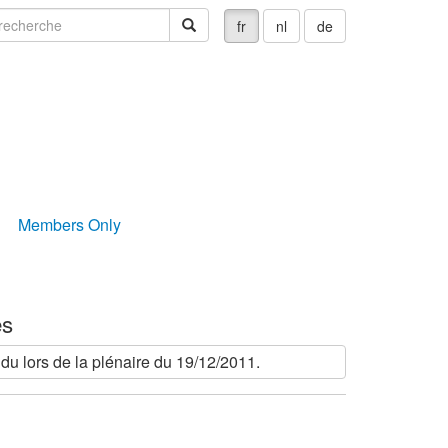
echerche
recherche
fr
nl
de
Members Only
es
 lors de la plénaire du 19/12/2011.