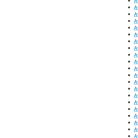
A
A
A
A
A
A
A
A
A
A
A
A
A
A
A
A
A
A
A
A
A