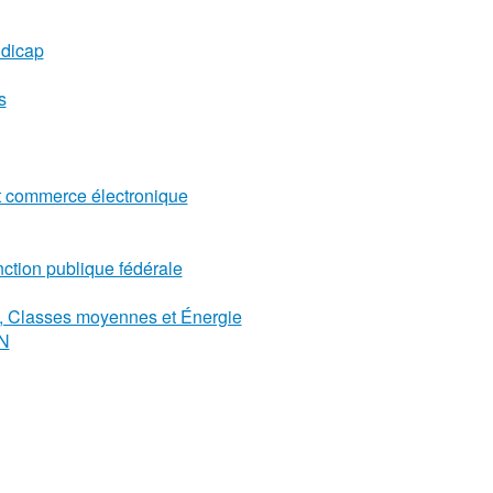
ndicap
s
et commerce électronique
onction publique fédérale
E, Classes moyennes et Énergie
AN