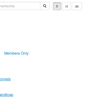
echerche
recherche
fr
nl
de
Members Only
ionnels
handicap