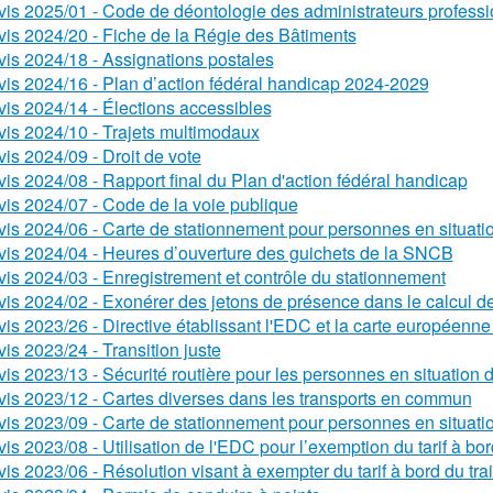
vis 2025/01 - Code de déontologie des administrateurs profess
vis 2024/20 - Fiche de la Régie des Bâtiments
vis 2024/18 - Assignations postales
vis 2024/16 - Plan d’action fédéral handicap 2024-2029
vis 2024/14 - Élections accessibles
vis 2024/10 - Trajets multimodaux
vis 2024/09 - Droit de vote
vis 2024/08 - Rapport final du Plan d'action fédéral handicap
vis 2024/07 - Code de la voie publique
vis 2024/06 - Carte de stationnement pour personnes en situati
vis 2024/04 - Heures d’ouverture des guichets de la SNCB
vis 2024/03 - Enregistrement et contrôle du stationnement
vis 2024/02 - Exonérer des jetons de présence dans le calcul 
vis 2023/26 - Directive établissant l'EDC et la carte européenn
vis 2023/24 - Transition juste
vis 2023/13 - Sécurité routière pour les personnes en situation
vis 2023/12 - Cartes diverses dans les transports en commun
vis 2023/09 - Carte de stationnement pour personnes en situati
vis 2023/08 - Utilisation de l'EDC pour l’exemption du tarif à bor
vis 2023/06 - Résolution visant à exempter du tarif à bord du tra