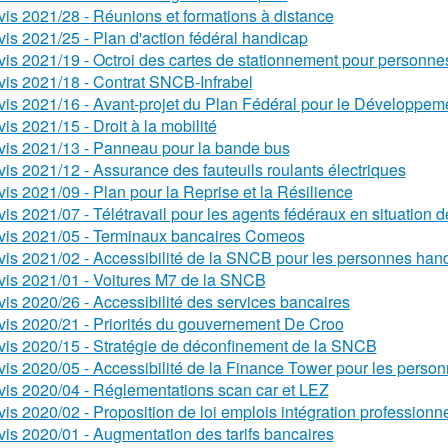
vis 2021/28 - Réunions et formations à distance
vis 2021/25 - Plan d'action fédéral handicap
vis 2021/19 - Octroi des cartes de stationnement pour personne
vis 2021/18 - Contrat SNCB-Infrabel
vis 2021/16 - Avant-projet du Plan Fédéral pour le Développem
vis 2021/15 - Droit à la mobilité
vis 2021/13 - Panneau pour la bande bus
vis 2021/12 - Assurance des fauteuils roulants électriques
vis 2021/09 - Plan pour la Reprise et la Résilience
vis 2021/07 - Télétravail pour les agents fédéraux en situation 
vis 2021/05 - Terminaux bancaires Comeos
vis 2021/02 - Accessibilité de la SNCB pour les personnes han
vis 2021/01 - Voitures M7 de la SNCB
vis 2020/26 - Accessibilité des services bancaires
vis 2020/21 - Priorités du gouvernement De Croo
vis 2020/15 - Stratégie de déconfinement de la SNCB
vis 2020/05 - Accessibilité de la Finance Tower pour les perso
vis 2020/04 - Réglementations scan car et LEZ
vis 2020/02 - Proposition de loi emplois intégration professionne
vis 2020/01 - Augmentation des tarifs bancaires