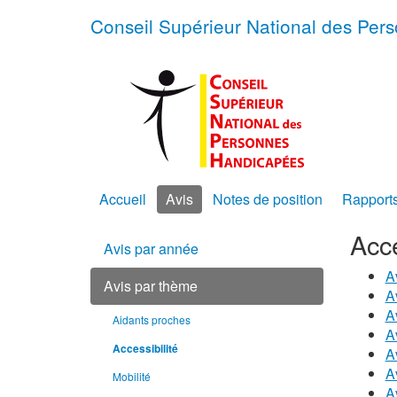
Conseil Supérieur National des Pe
Accueil
Avis
Notes de position
Rapport
Acce
Avis par année
A
Avis par thème
A
A
Aidants proches
Av
Accessibilité
A
A
Mobilité
A