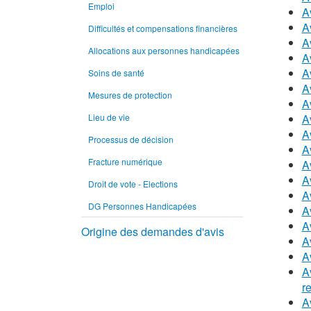
Emploi
A
A
Difficultés et compensations financières
A
Allocations aux personnes handicapées
A
A
Soins de santé
A
Mesures de protection
A
Lieu de vie
A
A
Processus de décision
A
Fracture numérique
A
A
Droit de vote - Elections
A
DG Personnes Handicapées
A
A
Origine des demandes d'avis
A
A
A
r
A