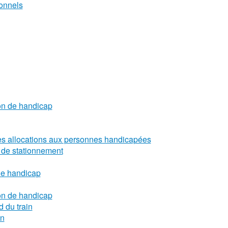
ionnels
on de handicap
des allocations aux personnes handicapées
e de stationnement
 de handicap
on de handicap
d du train
in