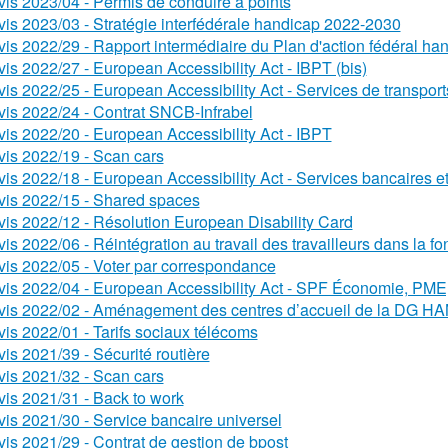
vis 2023/04 - Permis de conduire à points
vis 2023/03 - Stratégie interfédérale handicap 2022-2030
vis 2022/29 - Rapport intermédiaire du Plan d'action fédéral ha
vis 2022/27 - European Accessibility Act - IBPT (bis)
vis 2022/25 - European Accessibility Act - Services de transport
vis 2022/24 - Contrat SNCB-Infrabel
vis 2022/20 - European Accessibility Act - IBPT
vis 2022/19 - Scan cars
vis 2022/18 - European Accessibility Act - Services bancaires 
vis 2022/15 - Shared spaces
vis 2022/12 - Résolution European Disability Card
vis 2022/06 - Réintégration au travail des travailleurs dans la f
vis 2022/05 - Voter par correspondance
vis 2022/04 - European Accessibility Act - SPF Économie, PM
vis 2022/02 - Aménagement des centres d’accueil de la DG H
vis 2022/01 - Tarifs sociaux télécoms
vis 2021/39 - Sécurité routière
vis 2021/32 - Scan cars
vis 2021/31 - Back to work
vis 2021/30 - Service bancaire universel
vis 2021/29 - Contrat de gestion de bpost