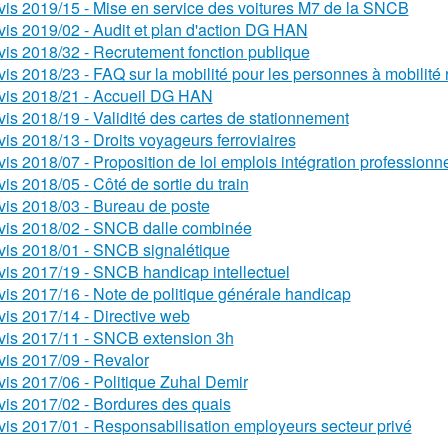
vis 2019/15 - Mise en service des voitures M7 de la SNCB
vis 2019/02 - Audit et plan d'action DG HAN
vis 2018/32 - Recrutement fonction publique
vis 2018/23 - FAQ sur la mobilité pour les personnes à mobilité 
vis 2018/21 - Accueil DG HAN
vis 2018/19 - Validité des cartes de stationnement
vis 2018/13 - Droits voyageurs ferroviaires
vis 2018/07 - Proposition de loi emplois intégration professionne
vis 2018/05 - Côté de sortie du train
vis 2018/03 - Bureau de poste
vis 2018/02 - SNCB dalle combinée
vis 2018/01 - SNCB signalétique
vis 2017/19 - SNCB handicap intellectuel
vis 2017/16 - Note de politique générale handicap
vis 2017/14 - Directive web
vis 2017/11 - SNCB extension 3h
vis 2017/09 - Revalor
vis 2017/06 - Politique Zuhal Demir
vis 2017/02 - Bordures des quais
vis 2017/01 - Responsabilisation employeurs secteur privé