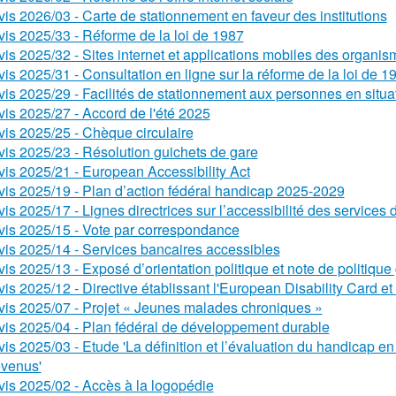
vis 2026/03 - Carte de stationnement en faveur des institutions
vis 2025/33 - Réforme de la loi de 1987
vis 2025/32 - Sites internet et applications mobiles des organis
vis 2025/31 - Consultation en ligne sur la réforme de la loi de 1
vis 2025/29 - Facilités de stationnement aux personnes en situat
vis 2025/27 - Accord de l'été 2025
vis 2025/25 - Chèque circulaire
vis 2025/23 - Résolution guichets de gare
vis 2025/21 - European Accessibility Act
vis 2025/19 - Plan d’action fédéral handicap 2025-2029
vis 2025/17 - Lignes directrices sur l’accessibilité des service
vis 2025/15 - Vote par correspondance
vis 2025/14 - Services bancaires accessibles
vis 2025/13 - Exposé d’orientation politique et note de politiq
vis 2025/12 - Directive établissant l'European Disability Card e
vis 2025/07 - Projet « Jeunes malades chroniques »
vis 2025/04 - Plan fédéral de développement durable
vis 2025/03 - Etude 'La définition et l’évaluation du handicap e
evenus'
vis 2025/02 - Accès à la logopédie