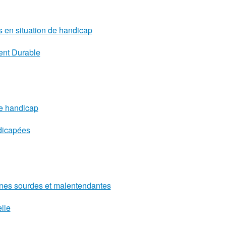
s en situation de handicap
ent Durable
de handicap
dicapées
nnes sourdes et malentendantes
lle